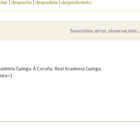
char
despecho
despedida
despedimento
Pertence a
Suxestións, erros, observacións...
AXUDA NA BUSCA
LIMPAR
BUSCA
 Academia Galega. A Coruña: Real Academia Galega.
data>]
Propoño mellorar a definición
Actualización
s