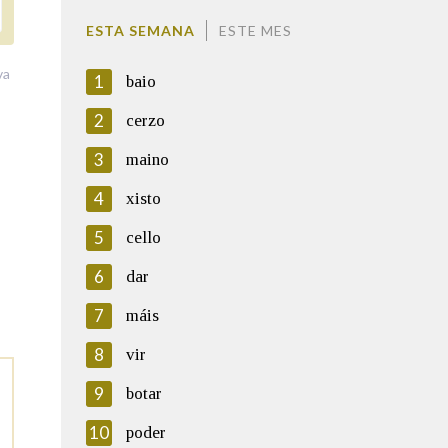
ESTA SEMANA
ESTE MES
va
1
baio
2
cerzo
3
maino
4
xisto
5
cello
6
dar
7
máis
8
vir
9
botar
10
poder