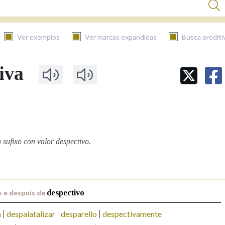
Ver exemplos
Ver marcas expandidas
Busca prediti
iva
BUSCAR NO CONTIDO
Nas definicións
Nos exemplos
 sufixo con valor despectivo.
Na fraseoloxía
 e despois de
despectivo
n
despalatalizar
desparello
despectivamente