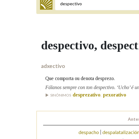
Termo a buscar
despectivo
, despect
BUSCAR NOS LEMAS
Comeza por
adxectivo
Que comporta ou denota desprezo.
Remata por
Fálanos sempre con ton despectivo. ‘Ucho’ é un
desprezativo
pexorativo
SINÓNIMOS
,
Contén
Antes
despacho
despalatalizació
OUTRAS OPCIÓNS DE BUSCA