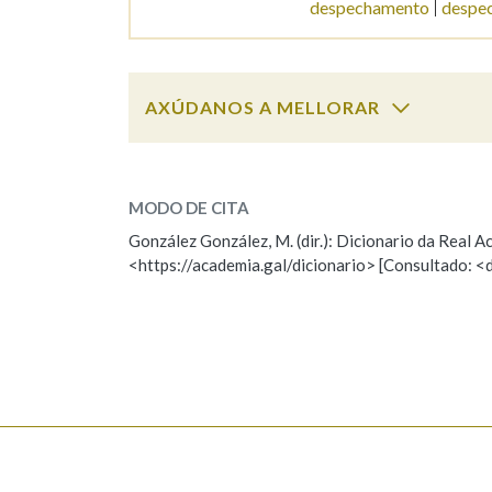
despechamento
despe
Marcas gramaticais
AXÚDANOS A MELLORAR
despectivo
SOBRE A PALABRA:
MODO DE CITA
ESCOLLE UNHA OPCIÓN:
González González, M. (dir.): Dicionario da Real
<https://academia.gal/dicionario> [Consultado: <
Observación
Hai un erro na palabra
Falta unha voz
Nome
Apelido
Enderezo electrónico