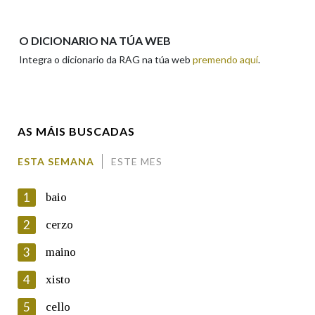
Apelidos
O DICIONARIO NA TÚA WEB
Integra o dicionario da RAG na túa web
premendo aquí
.
Enderezo electrónico
AS MÁIS BUSCADAS
Comentario
ESTA SEMANA
ESTE MES
1
baio
2
cerzo
3
maino
En cumprimento da normativa vixente en materia de
Protección de Datos de Carácter Persoal, a Real Academia
4
xisto
Galega informa a aqueles usuarios que faciliten o seu correo
electrónico, así como calquera outra información de carácter
5
cello
persoal, que estes datos serán obxecto de tratamento