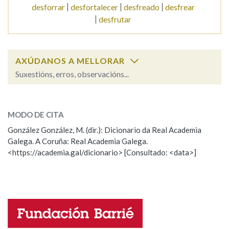
desforrar
desfortalecer
desfreado
desfrear
desfrutar
Na fraseoloxía
AXÚDANOS A MELLORAR
Suxestións, erros, observacións...
OUTRAS OPCIÓNS DE BUSCA
desfondar
Marcas gramaticais
SOBRE A PALABRA:
MODO DE CITA
ESCOLLE UNHA OPCIÓN:
González González, M. (dir.): Dicionario da Real Academia
Pertence a
Galega. A Coruña: Real Academia Galega.
Observación
Hai un erro na palabra
<https://academia.gal/dicionario> [Consultado: <data>]
Propoño mellorar a definición
Actualización
LIMPAR
BUSCA
Falta unha voz
Nome