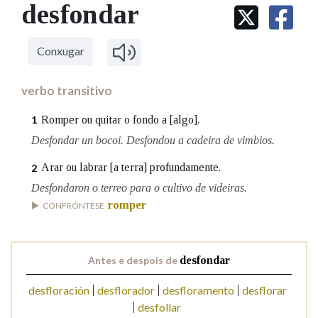
IDENTIDADE CORPORATIVA
desfondar
Facebook
Twitter
Youtube
Instagram
Bluesky
BUSCAR NOS LEMAS
FIGURAS HOMENAXEADAS
MARCIAL DEL ADALID
HISTORIA
Comeza por
CASA-MUSEO EMILIA PARDO
Conxugar
BAZÁN
60 ANOS DLG
PRIMAVERA DAS LETRAS
verbo transitivo
Remata por
PORTAL DAS PALABRAS
Romper ou quitar o fondo a [algo].
1
Desfondar un bocoi. Desfondou a cadeira de vimbios.
Contén
Arar ou labrar [a terra] profundamente.
2
Desfondaron o terreo para o cultivo de videiras.
romper
CONFRÓNTESE
BUSCAR NO CONTIDO
Nas definicións
Antes e despois de
desfondar
desfloración
desflorador
desfloramento
desflorar
Nos exemplos
desfollar