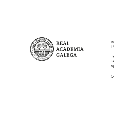
Nome
Apelido
Enderezo electrónico
Real Academia Galega
R
Comentario
1
T
F
A
C
En cumprimento da normativa vixente en materia de P
aqueles usuarios que faciliten o seu correo electrónico
serán obxecto de tratamento automatizado de carácter 
usuarios poderán exercer o seu dereito de acceso, rect
connosco.
Lin e acepto as condicións da política de 