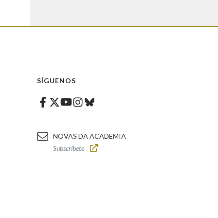
SÍGUENOS
Facebook
Twitter
Instagram
Bluesky
Youtube
NOVAS DA ACADEMIA
Subscríbete