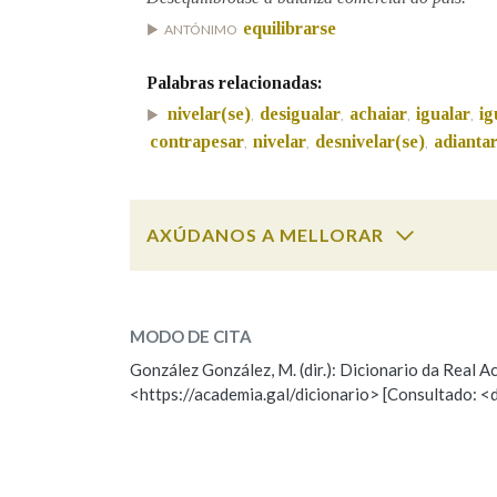
equilibrarse
ANTÓNIMO
Marcas gramaticais
Palabras relacionadas:
nivelar(se)
desigualar
achaiar
igualar
ig
,
,
,
,
contrapesar
nivelar
desnivelar(se)
adianta
,
,
,
AXÚDANOS A MELLORAR
desequilibrar
SOBRE A PALABRA:
MODO DE CITA
ESCOLLE UNHA OPCIÓN:
González González, M. (dir.): Dicionario da Real
<https://academia.gal/dicionario> [Consultado: <
Observación
Hai un erro na palabra
Falta unha voz