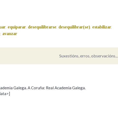
Pertence a
uar
equiparar
desequilibrarse
desequilibrar(se)
estabilizar
,
,
,
,
,
r
avanzar
,
AXUDA NA BUSCA
LIMPAR
BUSCA
Suxestións, erros, observacións...
 Academia Galega. A Coruña: Real Academia Galega.
data>]
Propoño mellorar a definición
Actualización