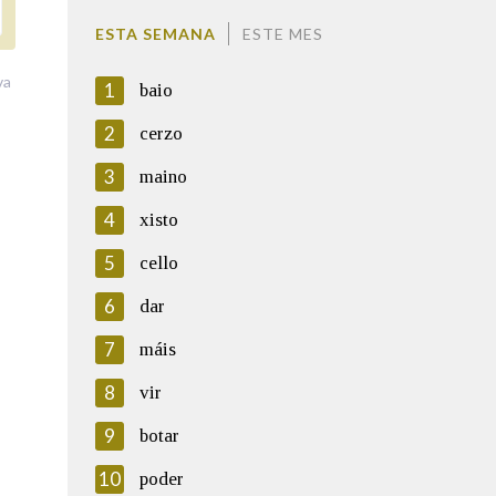
ESTA SEMANA
ESTE MES
va
1
baio
2
cerzo
3
maino
4
xisto
5
cello
6
dar
7
máis
8
vir
9
botar
10
poder