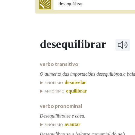
Termo a buscar
desequilibrar
BUSCAR NOS LEMAS
Comeza por
verbo transitivo
O aumento das importacións desequilibrou a bala
desnivelar
SINÓNIMO
Remata por
equilibrar
ANTÓNIMO
verbo pronominal
Contén
Desequilibrouse e caeu.
avantar
SINÓNIMO
OUTRAS OPCIÓNS DE BUSCA
Desequilibrouse a balanza comercial do país.