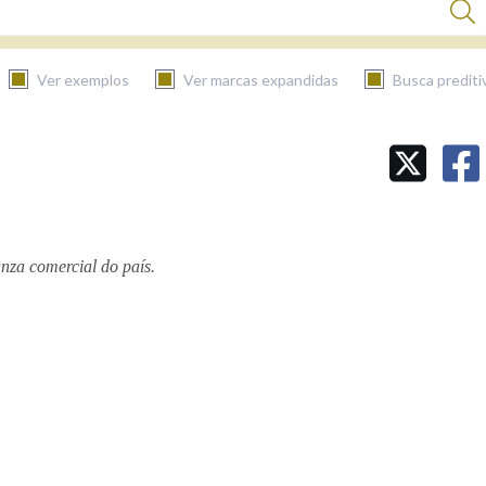
Ver exemplos
Ver marcas expandidas
Busca prediti
BUSCAR NO CONTIDO
Nas definicións
nza comercial do país.
Nos exemplos
Na fraseoloxía