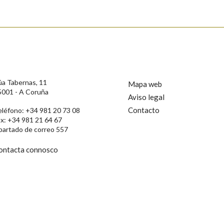
s
úa Tabernas, 11
Mapa web
5001 - A Coruña
Aviso legal
Contacto
eléfono: +34 981 20 73 08
ax: +34 981 21 64 67
partado de correo 557
ontacta connosco
rotección de Datos de Carácter Persoal, a Real Academia Galega informa a
, así como calquera outra información de carácter persoal, que estes datos
confidencial e incorporados aos seus ficheiros informáticos. Así mesmo, os
ificación, oposición e cancelación dos seus datos poñéndose en contacto
privacidade