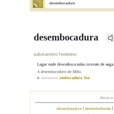
Termo a buscar
desembocadura
BUSCAR NOS LEMAS
Comeza por
substantivo feminino
Lugar onde desemboca unha corrente de auga.
Remata por
A desembocadura do Miño.
embocadura
foz
SINÓNIMOS
,
Contén
Antes e
desembazarse
desembebedar
OUTRAS OPCIÓNS DE BUSCA