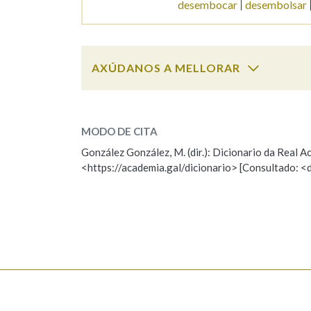
desembocar
desembolsar
Marcas gramaticais
AXÚDANOS A MELLORAR
desembocadur
SOBRE A PALABRA:
MODO DE CITA
ESCOLLE UNHA OPCIÓN:
González González, M. (dir.): Dicionario da Real
<https://academia.gal/dicionario> [Consultado: <
Observación
Hai un erro na palabra
Falta unha voz
Nome
Apelido
Enderezo electrónico