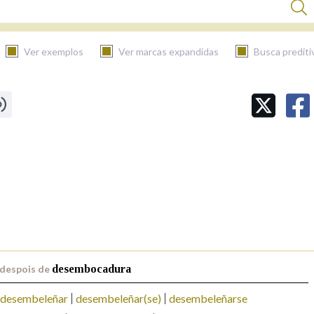
Ver exemplos
Ver marcas expandidas
Busca prediti
BUSCAR NO CONTIDO
Nas definicións
Nos exemplos
Na fraseoloxía
 despois de
desembocadura
desembeleñar
desembeleñar(se)
desembeleñarse