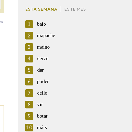
ESTA SEMANA
ESTE MES
va
1
baio
2
mapache
3
maino
4
cerzo
5
dar
6
poder
7
cello
8
vir
9
botar
10
máis