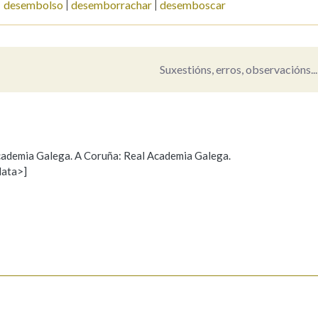
desembolso
desemborrachar
desemboscar
Pertence a
Suxestións, erros, observacións...
AXUDA NA BUSCA
LIMPAR
BUSCA
a
 Academia Galega. A Coruña: Real Academia Galega.
data>]
Propoño mellorar a definición
Actualización
s