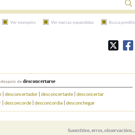
Ver exemplos
Ver marcas expandidas
Busca prediti
BUSCAR NO CONTIDO
Nas definicións
 despois de
desconcertarse
Nos exemplos
e
desconcertador
desconcertante
desconcertar
r
desconcorde
desconcordia
desconchegar
Na fraseoloxía
Suxestións, erros, observacións...