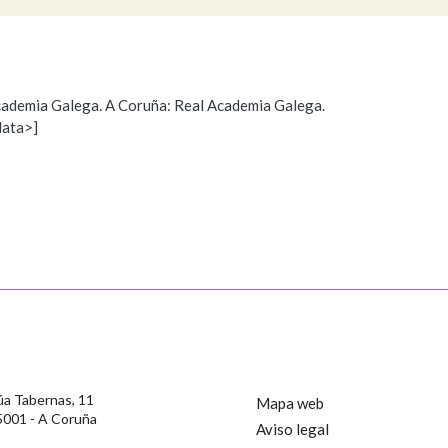
e
Pertence a
 Academia Galega. A Coruña: Real Academia Galega.
data>]
Propoño mellorar a definición
Actualización
AXUDA NA BUSCA
LIMPAR
BUSCA
s
úa Tabernas, 11
Mapa web
5001 - A Coruña
Aviso legal