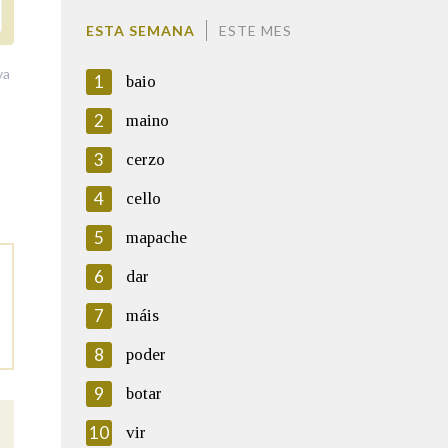
ESTA SEMANA
ESTE MES
va
1
baio
2
maino
3
cerzo
4
cello
5
mapache
6
dar
7
máis
8
poder
9
botar
10
vir