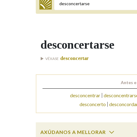
Termo a buscar
desconcertarse
BUSCAR NOS LEMAS
desconcertar
VÉXASE
Comeza por
Antes e
Remata por
desconcentrar
desconcentrars
desconcerto
desconcorda
Contén
AXÚDANOS A MELLORAR
OUTRAS OPCIÓNS DE BUSCA