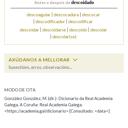
Antes e despois de
descoidado
descoagular
descocadura
descocar
Na fraseoloxía
descodificador
descodificar
descoidar
descoidarse
descoido
descolar
descolar(se)
OUTRAS OPCIÓNS DE BUSCA
Marcas gramaticais
AXÚDANOS A MELLORAR
Suxestións, erros, observacións...
Pertence a
descoidado
SOBRE A PALABRA:
MODO DE CITA
ESCOLLE UNHA OPCIÓN:
González González, M. (dir.): Dicionario da Real Academia
LIMPAR
BUSCA
Galega. A Coruña: Real Academia Galega.
Observación
Hai un erro na palabra
<https://academia.gal/dicionario> [Consultado: <data>]
Propoño mellorar a definición
Actualización
Falta unha voz