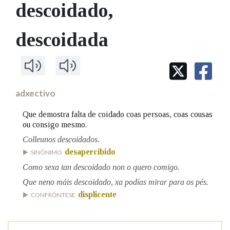
IDENTIDADE CORPORATIVA
descoidado
,
Facebook
Twitter
Youtube
Instagram
Bluesky
BUSCAR NOS LEMAS
FIGURAS HOMENAXEADAS
MARCIAL DEL ADALID
HISTORIA
Comeza por
descoidada
CASA-MUSEO EMILIA PARDO
BAZÁN
60 ANOS DLG
PRIMAVERA DAS LETRAS
Remata por
PORTAL DAS PALABRAS
adxectivo
Contén
Que demostra falta de coidado coas persoas, coas cousas
ou consigo mesmo.
Colleunos descoidados.
desapercibido
SINÓNIMO
BUSCAR NO CONTIDO
Como sexa tan descoidado non o quero comigo.
Nas definicións
Que neno máis descoidado, xa podías mirar para os pés.
displicente
CONFRÓNTESE
Nos exemplos