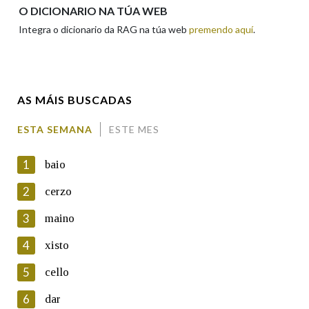
Apelidos
O DICIONARIO NA TÚA WEB
Integra o dicionario da RAG na túa web
premendo aquí
.
Enderezo electrónico
AS MÁIS BUSCADAS
Comentario
ESTA SEMANA
ESTE MES
1
baio
2
cerzo
3
maino
En cumprimento da normativa vixente en materia de
Protección de Datos de Carácter Persoal, a Real Academia
4
xisto
Galega informa a aqueles usuarios que faciliten o seu correo
electrónico, así como calquera outra información de carácter
5
cello
persoal, que estes datos serán obxecto de tratamento
automatizado de carácter confidencial e incorporados aos seus
6
dar
ficheiros informáticos. Así mesmo, os usuarios poderán exercer o