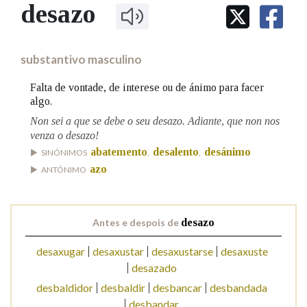
IDENTIDADE CORPORATIVA
desazo
Facebook
Twitter
Youtube
Instagram
Bluesky
BUSCAR NOS LEMAS
FIGURAS HOMENAXEADAS
MARCIAL DEL ADALID
HISTORIA
Comeza por
CASA-MUSEO EMILIA PARDO
substantivo masculino
BAZÁN
60 ANOS DLG
PRIMAVERA DAS LETRAS
Falta de vontade, de interese ou de ánimo para facer
Remata por
algo.
PORTAL DAS PALABRAS
Non sei a que se debe o seu desazo. Adiante, que non nos
venza o desazo!
Contén
abatemento
desalento
desánimo
SINÓNIMOS
,
,
azo
ANTÓNIMO
BUSCAR NO CONTIDO
Antes e despois de
desazo
Nas definicións
desaxugar
desaxustar
desaxustarse
desaxuste
desazado
desbaldidor
desbaldir
desbancar
desbandada
Nos exemplos
desbandar