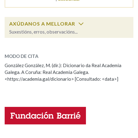
Na fraseoloxía
AXÚDANOS A MELLORAR
Suxestións, erros, observacións...
desazo
OUTRAS OPCIÓNS DE BUSCA
SOBRE A PALABRA:
MODO DE CITA
Marcas gramaticais
ESCOLLE UNHA OPCIÓN:
González González, M. (dir.): Dicionario da Real Academia
Galega. A Coruña: Real Academia Galega.
Observación
Hai un erro na palabra
<https://academia.gal/dicionario> [Consultado: <data>]
Pertence a
Propoño mellorar a definición
Actualización
Falta unha voz
LIMPAR
BUSCA
Nome