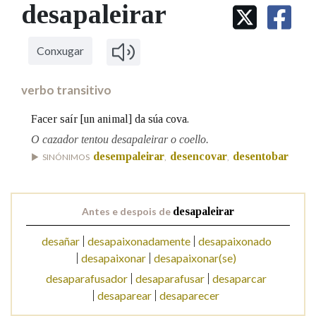
IDENTIDADE CORPORATIVA
desapaleirar
Facebook
Twitter
Youtube
Instagram
Bluesky
BUSCAR NOS LEMAS
FIGURAS HOMENAXEADAS
MARCIAL DEL ADALID
HISTORIA
Comeza por
CASA-MUSEO EMILIA PARDO
Conxugar
BAZÁN
60 ANOS DLG
PRIMAVERA DAS LETRAS
verbo transitivo
Remata por
PORTAL DAS PALABRAS
Facer saír [un animal] da súa cova.
O cazador tentou desapaleirar o coello.
Contén
desempaleirar
desencovar
desentobar
SINÓNIMOS
,
,
Antes e despois de
desapaleirar
BUSCAR NO CONTIDO
desañar
desapaixonadamente
desapaixonado
Nas definicións
desapaixonar
desapaixonar(se)
desaparafusador
desaparafusar
desaparcar
desaparear
desaparecer
Nos exemplos