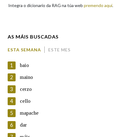
Integra o dicionario da RAG na túa web
premendo aquí
.
Enderezo electrónico
AS MÁIS BUSCADAS
Comentario
ESTA SEMANA
ESTE MES
1
baio
2
maino
3
cerzo
En cumprimento da normativa vixente en materia de
Protección de Datos de Carácter Persoal, a Real Academia
4
cello
Galega informa a aqueles usuarios que faciliten o seu correo
electrónico, así como calquera outra información de carácter
5
mapache
persoal, que estes datos serán obxecto de tratamento
automatizado de carácter confidencial e incorporados aos seus
6
dar
ficheiros informáticos. Así mesmo, os usuarios poderán exercer o
seu dereito de acceso, rectificación, oposición e cancelación dos
7
máis