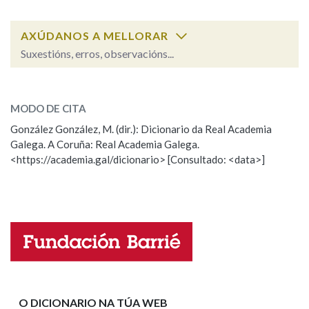
AXÚDANOS A MELLORAR
Na fraseoloxía
Suxestións, erros, observacións...
desapaleirar
SOBRE A PALABRA:
OUTRAS OPCIÓNS DE BUSCA
MODO DE CITA
ESCOLLE UNHA OPCIÓN:
González González, M. (dir.): Dicionario da Real Academia
Marcas gramaticais
Galega. A Coruña: Real Academia Galega.
Observación
Hai un erro na palabra
<https://academia.gal/dicionario> [Consultado: <data>]
Propoño mellorar a definición
Actualización
Pertence a
Falta unha voz
Nome
LIMPAR
BUSCA
Apelidos
O DICIONARIO NA TÚA WEB