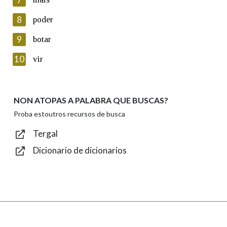
seus datos poñéndose en contacto connosco.
8
poder
Lin e acepto as condicións da política de
privacidade
9
botar
Introduce o código que aparece na imaxe:
10
vir
NON ATOPAS A PALABRA QUE BUSCAS?
Texto de verificación
Proba estoutros recursos de busca
Tergal
Dicionario de dicionarios
Enviar