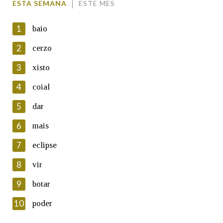
ESTA SEMANA
ESTE MES
1
baio
2
cerzo
3
xisto
En cumprimento da normativa vixente en materia de
Protección de Datos de Carácter Persoal, a Real Academia
4
coial
Galega informa a aqueles usuarios que faciliten o seu correo
electrónico, así como calquera outra información de carácter
5
dar
persoal, que estes datos serán obxecto de tratamento
automatizado de carácter confidencial e incorporados aos seus
6
mais
ficheiros informáticos. Así mesmo, os usuarios poderán exercer o
seu dereito de acceso, rectificación, oposición e cancelación dos
7
eclipse
seus datos poñéndose en contacto connosco.
8
vir
Lin e acepto as condicións da política de
privacidade
9
botar
Introduce o código que aparece na imaxe:
10
poder