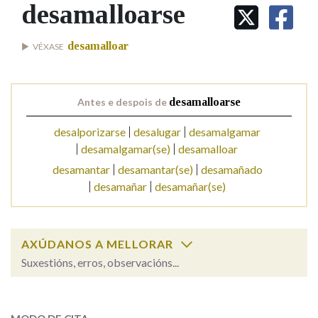
IDENTIDADE CORPORATIVA
desamalloarse
Facebook
Twitter
Youtube
Instagram
Bluesky
BUSCAR NOS LEMAS
FIGURAS HOMENAXEADAS
MARCIAL DEL ADALID
HISTORIA
Comeza por
desamalloar
VÉXASE
CASA-MUSEO EMILIA PARDO
BAZÁN
60 ANOS DLG
PRIMAVERA DAS LETRAS
Remata por
Antes e despois de
desamalloarse
PORTAL DAS PALABRAS
desalporizarse
desalugar
desamalgamar
desamalgamar(se)
desamalloar
Contén
desamantar
desamantar(se)
desamañado
desamañar
desamañar(se)
BUSCAR NO CONTIDO
AXÚDANOS A MELLORAR
Nas definicións
Suxestións, erros, observacións...
desamalloarse
SOBRE A PALABRA:
Nos exemplos