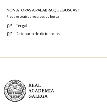
NON ATOPAS A PALABRA QUE BUSCAS?
Texto de verificación
Proba estoutros recursos de busca
Tergal
Dicionario de dicionarios
Enviar
Real Academia Galega