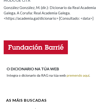
MODO DE CITA
ESCOLLE UNHA OPCIÓN:
González González, M. (dir.): Dicionario da Real Academia
Galega. A Coruña: Real Academia Galega.
Observación
Hai un erro na palabra
Na fraseoloxía
<https://academia.gal/dicionario> [Consultado: <data>]
Propoño mellorar a definición
Actualización
Falta unha voz
OUTRAS OPCIÓNS DE BUSCA
Nome
Marcas gramaticais
Pertence a
Apelidos
O DICIONARIO NA TÚA WEB
Integra o dicionario da RAG na túa web
premendo aquí
.
LIMPAR
BUSCA
Enderezo electrónico
AS MÁIS BUSCADAS
Comentario