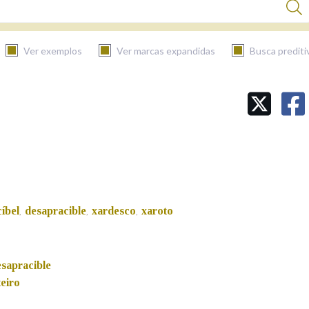
Ver exemplos
Ver marcas expandidas
Busca prediti
BUSCAR NO CONTIDO
Nas definicións
Nos exemplos
íbel
desapracible
xardesco
xaroto
,
,
,
Na fraseoloxía
sapracible
eiro