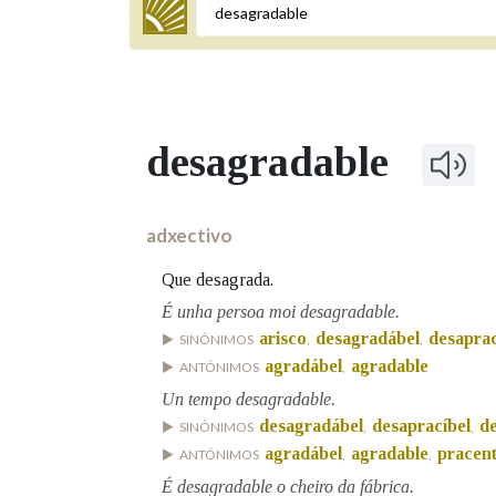
Termo a buscar
desagradable
BUSCAR NOS LEMAS
Comeza por
adxectivo
Que desagrada.
Remata por
É unha persoa moi desagradable.
arisco
desagradábel
desaprac
SINÓNIMOS
,
,
agradábel
agradable
ANTÓNIMOS
,
Contén
Un tempo desagradable.
desagradábel
desapracíbel
de
SINÓNIMOS
,
,
agradábel
agradable
pracent
ANTÓNIMOS
,
,
É desagradable o cheiro da fábrica.
OUTRAS OPCIÓNS DE BUSCA