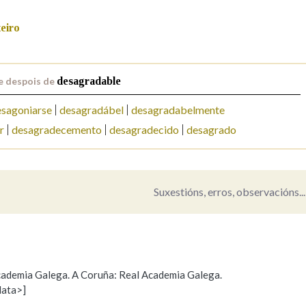
Pertence a
eiro
e despois de
desagradable
AXUDA NA BUSCA
LIMPAR
BUSCA
esagoniarse
desagradábel
desagradabelmente
r
desagradecemento
desagradecido
desagrado
Suxestións, erros, observacións...
 Academia Galega. A Coruña: Real Academia Galega.
data>]
Propoño mellorar a definición
Actualización