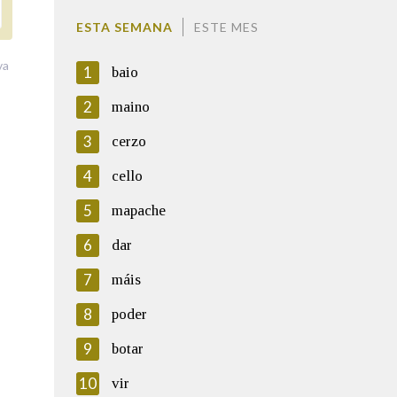
ESTA SEMANA
ESTE MES
va
1
baio
2
maino
3
cerzo
4
cello
5
mapache
6
dar
7
máis
8
poder
9
botar
10
vir