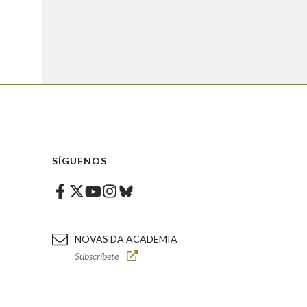
SÍGUENOS
Facebook
Twitter
Instagram
Bluesky
Youtube
NOVAS DA ACADEMIA
Subscríbete