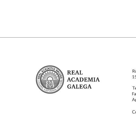
Falta unha voz
Nome
Apelido
Enderezo electrónico
Real Academia Galega
R
Comentario
1
T
F
A
C
En cumprimento da normativa vixente en materia de P
aqueles usuarios que faciliten o seu correo electrónico
serán obxecto de tratamento automatizado de carácter 