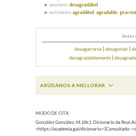
desagradábel
SINÓNIMO
Marcas gramaticais
agradábel
agradable
pracent
ANTÓNIMOS
,
,
Antes 
desagarrarse
desagoniar
d
desagradablemente
desagrada
AXÚDANOS A MELLORAR
desagradable
SOBRE A PALABRA:
MODO DE CITA
ESCOLLE UNHA OPCIÓN:
González González, M. (dir.): Dicionario da Real
<https://academia.gal/dicionario> [Consultado: <
Observación
Hai un erro na palabra