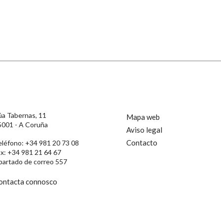
s
úa Tabernas, 11
Mapa web
5001 - A Coruña
Aviso legal
Contacto
eléfono: +34 981 20 73 08
ax: +34 981 21 64 67
partado de correo 557
ontacta connosco
rotección de Datos de Carácter Persoal, a Real Academia Galega informa a
, así como calquera outra información de carácter persoal, que estes datos
confidencial e incorporados aos seus ficheiros informáticos. Así mesmo, os