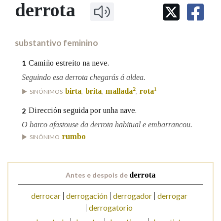
IDENTIDADE CORPORATIVA
derrota
Facebook
Twitter
Youtube
Instagram
Bluesky
BUSCAR NOS LEMAS
FIGURAS HOMENAXEADAS
MARCIAL DEL ADALID
HISTORIA
Comeza por
CASA-MUSEO EMILIA PARDO
substantivo feminino
BAZÁN
60 ANOS DLG
PRIMAVERA DAS LETRAS
Camiño estreito na neve.
1
Remata por
PORTAL DAS PALABRAS
Seguindo esa derrota chegarás á aldea.
2
1
birta
brita
mallada
rota
SINÓNIMOS
,
,
,
Contén
Dirección seguida por unha nave.
2
O barco afastouse da derrota habitual e embarrancou.
rumbo
SINÓNIMO
BUSCAR NO CONTIDO
Nas definicións
Antes e despois de
derrota
derrocar
derrogación
derrogador
derrogar
derrogatorio
Nos exemplos