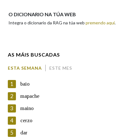
Apelidos
O DICIONARIO NA TÚA WEB
Integra o dicionario da RAG na túa web
premendo aquí
.
Enderezo electrónico
AS MÁIS BUSCADAS
Comentario
ESTA SEMANA
ESTE MES
1
baio
2
mapache
3
maino
En cumprimento da normativa vixente en materia de
Protección de Datos de Carácter Persoal, a Real Academia
4
cerzo
Galega informa a aqueles usuarios que faciliten o seu correo
electrónico, así como calquera outra información de carácter
5
dar
persoal, que estes datos serán obxecto de tratamento