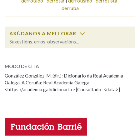
derrotado
derrotar
derrotismo
derrotista
derruba
Na fraseoloxía
AXÚDANOS A MELLORAR
Suxestións, erros, observacións...
OUTRAS OPCIÓNS DE BUSCA
derrota
SOBRE A PALABRA:
Marcas gramaticais
MODO DE CITA
ESCOLLE UNHA OPCIÓN:
González González, M. (dir.): Dicionario da Real Academia
Pertence a
Galega. A Coruña: Real Academia Galega.
Observación
Hai un erro na palabra
<https://academia.gal/dicionario> [Consultado: <data>]
Propoño mellorar a definición
Actualización
Falta unha voz
LIMPAR
BUSCA
Nome