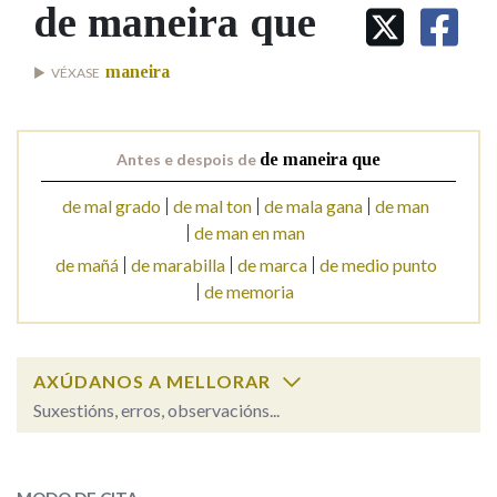
IDENTIDADE CORPORATIVA
de maneira que
Facebook
Twitter
Youtube
Instagram
Bluesky
BUSCAR NOS LEMAS
FIGURAS HOMENAXEADAS
MARCIAL DEL ADALID
HISTORIA
Comeza por
maneira
VÉXASE
CASA-MUSEO EMILIA PARDO
BAZÁN
60 ANOS DLG
PRIMAVERA DAS LETRAS
Remata por
Antes e despois de
de maneira que
PORTAL DAS PALABRAS
de mal grado
de mal ton
de mala gana
de man
de man en man
Contén
de mañá
de marabilla
de marca
de medio punto
de memoria
BUSCAR NO CONTIDO
AXÚDANOS A MELLORAR
Nas definicións
Suxestións, erros, observacións...
de maneira que
SOBRE A PALABRA:
Nos exemplos