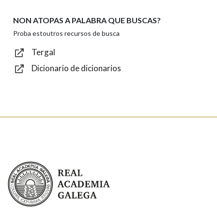
NON ATOPAS A PALABRA QUE BUSCAS?
Texto de verificación
Proba estoutros recursos de busca
Tergal
Dicionario de dicionarios
Enviar
Real Academia Galega