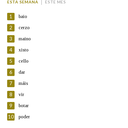
ESTA SEMANA
ESTE MES
1
baio
2
cerzo
3
maino
En cumprimento da normativa vixente en materia de
Protección de Datos de Carácter Persoal, a Real Academia
4
xisto
Galega informa a aqueles usuarios que faciliten o seu correo
electrónico, así como calquera outra información de carácter
5
cello
persoal, que estes datos serán obxecto de tratamento
automatizado de carácter confidencial e incorporados aos seus
6
dar
ficheiros informáticos. Así mesmo, os usuarios poderán exercer o
seu dereito de acceso, rectificación, oposición e cancelación dos
7
máis
seus datos poñéndose en contacto connosco.
8
vir
Lin e acepto as condicións da política de
privacidade
9
botar
Introduce o código que aparece na imaxe:
10
poder