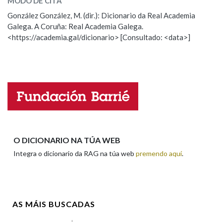
MODO DE CITA
ESCOLLE UNHA OPCIÓN:
González González, M. (dir.): Dicionario da Real Academia
Galega. A Coruña: Real Academia Galega.
Observación
Hai un erro na palabra
Na fraseoloxía
<https://academia.gal/dicionario> [Consultado: <data>]
Propoño mellorar a definición
Actualización
Falta unha voz
OUTRAS OPCIÓNS DE BUSCA
Nome
Marcas gramaticais
Pertence a
Apelidos
O DICIONARIO NA TÚA WEB
Integra o dicionario da RAG na túa web
premendo aquí
.
LIMPAR
BUSCA
Enderezo electrónico
AS MÁIS BUSCADAS
Comentario