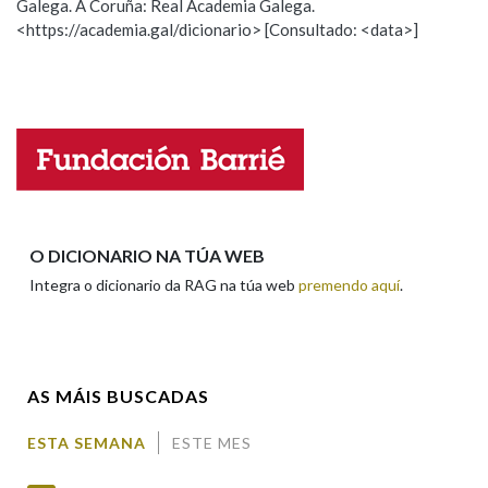
Galega. A Coruña: Real Academia Galega.
Observación
Hai un erro na palabra
<https://academia.gal/dicionario> [Consultado: <data>]
Propoño mellorar a definición
Actualización
Na fraseoloxía
Falta unha voz
Nome
OUTRAS OPCIÓNS DE BUSCA
Marcas gramaticais
Apelidos
O DICIONARIO NA TÚA WEB
Integra o dicionario da RAG na túa web
premendo aquí
.
Pertence a
Enderezo electrónico
LIMPAR
BUSCA
AS MÁIS BUSCADAS
Comentario
ESTA SEMANA
ESTE MES