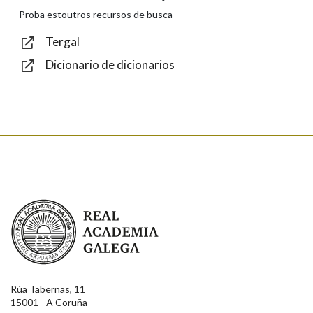
Texto de verificación
Proba estoutros recursos de busca
Tergal
Dicionario de dicionarios
Enviar
Real Academia Galega
Rúa Tabernas, 11
15001 - A Coruña