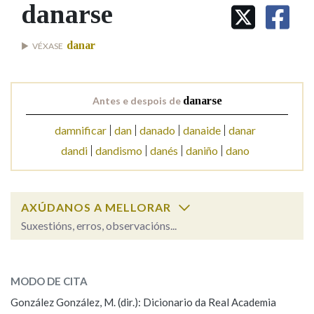
IDENTIDADE CORPORATIVA
danarse
Facebook
Twitter
Youtube
Instagram
Bluesky
BUSCAR NOS LEMAS
FIGURAS HOMENAXEADAS
MARCIAL DEL ADALID
HISTORIA
Comeza por
danar
VÉXASE
CASA-MUSEO EMILIA PARDO
BAZÁN
60 ANOS DLG
PRIMAVERA DAS LETRAS
Remata por
Antes e despois de
danarse
PORTAL DAS PALABRAS
damnificar
dan
danado
danaide
danar
dandi
dandismo
danés
daniño
dano
Contén
AXÚDANOS A MELLORAR
BUSCAR NO CONTIDO
Suxestións, erros, observacións...
Nas definicións
danarse
SOBRE A PALABRA:
MODO DE CITA
ESCOLLE UNHA OPCIÓN:
Nos exemplos
González González, M. (dir.): Dicionario da Real Academia