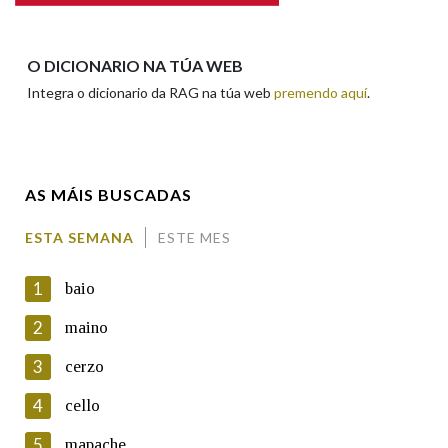
Apelidos
O DICIONARIO NA TÚA WEB
Integra o dicionario da RAG na túa web
premendo aquí
.
Enderezo electrónico
AS MÁIS BUSCADAS
Comentario
ESTA SEMANA
ESTE MES
1
baio
2
maino
3
cerzo
En cumprimento da normativa vixente en materia de
Protección de Datos de Carácter Persoal, a Real Academia
4
cello
Galega informa a aqueles usuarios que faciliten o seu correo
electrónico, así como calquera outra información de carácter
5
mapache