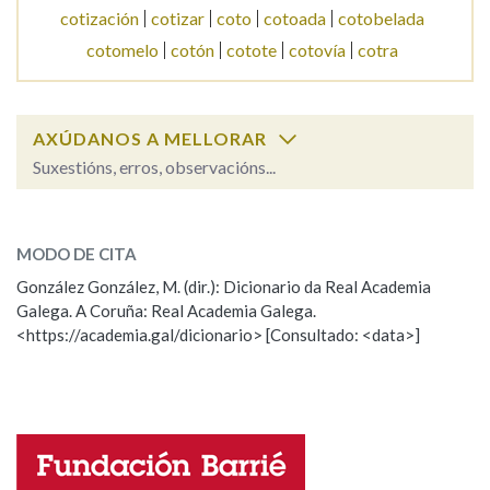
cotización
cotizar
coto
cotoada
cotobelada
cotomelo
cotón
cotote
cotovía
cotra
Na fraseoloxía
AXÚDANOS A MELLORAR
OUTRAS OPCIÓNS DE BUSCA
Suxestións, erros, observacións...
Marcas gramaticais
cotobelo
SOBRE A PALABRA:
MODO DE CITA
ESCOLLE UNHA OPCIÓN:
González González, M. (dir.): Dicionario da Real Academia
Pertence a
Galega. A Coruña: Real Academia Galega.
Observación
Hai un erro na palabra
<https://academia.gal/dicionario> [Consultado: <data>]
Propoño mellorar a definición
Actualización
LIMPAR
BUSCA
Falta unha voz
Nome