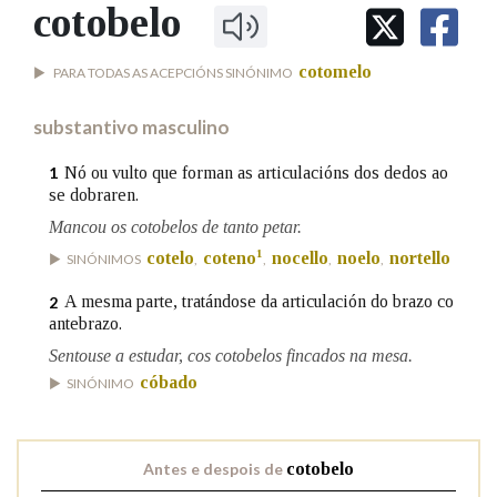
IDENTIDADE CORPORATIVA
cotobelo
Facebook
Twitter
Youtube
Instagram
Bluesky
BUSCAR NOS LEMAS
FIGURAS HOMENAXEADAS
MARCIAL DEL ADALID
HISTORIA
Comeza por
cotomelo
PARA TODAS AS ACEPCIÓNS SINÓNIMO
CASA-MUSEO EMILIA PARDO
BAZÁN
60 ANOS DLG
substantivo masculino
PRIMAVERA DAS LETRAS
Remata por
PORTAL DAS PALABRAS
Nó ou vulto que forman as articulacións dos dedos ao
1
se dobraren.
Mancou os cotobelos de tanto petar.
Contén
1
cotelo
coteno
nocello
noelo
nortello
SINÓNIMOS
,
,
,
,
A mesma parte, tratándose da articulación do brazo co
2
antebrazo.
BUSCAR NO CONTIDO
Sentouse a estudar, cos cotobelos fincados na mesa.
cóbado
SINÓNIMO
Nas definicións
Antes e despois de
cotobelo
Nos exemplos