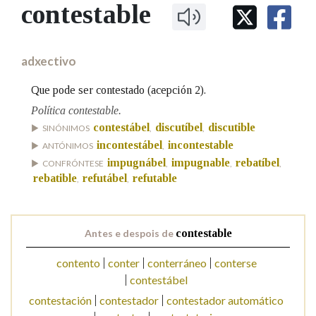
IDENTIDADE CORPORATIVA
contestable
Facebook
Twitter
Youtube
Instagram
Bluesky
BUSCAR NOS LEMAS
FIGURAS HOMENAXEADAS
MARCIAL DEL ADALID
HISTORIA
Comeza por
CASA-MUSEO EMILIA PARDO
adxectivo
BAZÁN
60 ANOS DLG
PRIMAVERA DAS LETRAS
Que pode ser contestado (acepción 2).
Remata por
PORTAL DAS PALABRAS
Política contestable.
contestábel
discutíbel
discutible
SINÓNIMOS
,
,
incontestábel
incontestable
ANTÓNIMOS
,
Contén
impugnábel
impugnable
rebatíbel
CONFRÓNTESE
,
,
,
rebatible
refutábel
refutable
,
,
BUSCAR NO CONTIDO
Antes e despois de
contestable
Nas definicións
contento
conter
conterráneo
conterse
contestábel
contestación
contestador
contestador automático
Nos exemplos