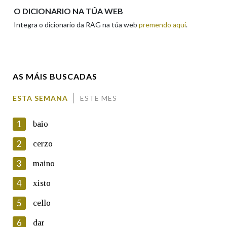
Apelidos
O DICIONARIO NA TÚA WEB
Integra o dicionario da RAG na túa web
premendo aquí
.
Enderezo electrónico
AS MÁIS BUSCADAS
Comentario
ESTA SEMANA
ESTE MES
1
baio
2
cerzo
3
maino
En cumprimento da normativa vixente en materia de
Protección de Datos de Carácter Persoal, a Real Academia
4
xisto
Galega informa a aqueles usuarios que faciliten o seu correo
electrónico, así como calquera outra información de carácter
5
cello
persoal, que estes datos serán obxecto de tratamento
automatizado de carácter confidencial e incorporados aos seus
6
dar
ficheiros informáticos. Así mesmo, os usuarios poderán exercer o