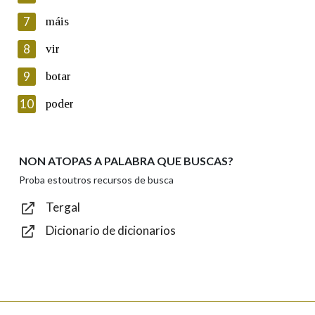
seu dereito de acceso, rectificación, oposición e cancelación dos
7
máis
seus datos poñéndose en contacto connosco.
8
vir
Lin e acepto as condicións da política de
privacidade
9
botar
Introduce o código que aparece na imaxe:
10
poder
NON ATOPAS A PALABRA QUE BUSCAS?
Texto de verificación
Proba estoutros recursos de busca
Tergal
Dicionario de dicionarios
Enviar