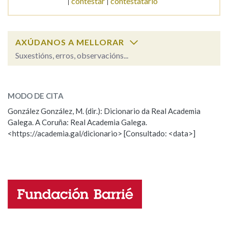
contestar
contestatario
Na fraseoloxía
AXÚDANOS A MELLORAR
Suxestións, erros, observacións...
OUTRAS OPCIÓNS DE BUSCA
contestable
SOBRE A PALABRA:
Marcas gramaticais
MODO DE CITA
ESCOLLE UNHA OPCIÓN:
González González, M. (dir.): Dicionario da Real Academia
Galega. A Coruña: Real Academia Galega.
Observación
Hai un erro na palabra
<https://academia.gal/dicionario> [Consultado: <data>]
Pertence a
Propoño mellorar a definición
Actualización
Falta unha voz
LIMPAR
BUSCA
Nome