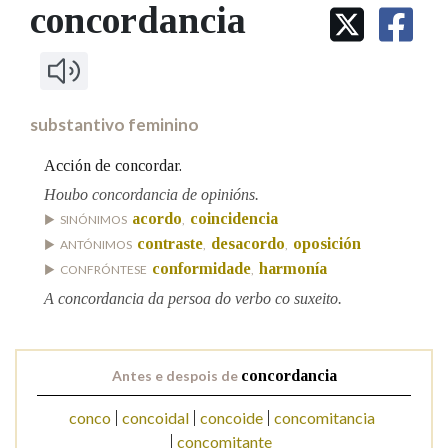
IDENTIDADE CORPORATIVA
concordancia
Facebook
Twitter
Youtube
Instagram
Bluesky
BUSCAR NOS LEMAS
FIGURAS HOMENAXEADAS
MARCIAL DEL ADALID
HISTORIA
Comeza por
CASA-MUSEO EMILIA PARDO
BAZÁN
60 ANOS DLG
PRIMAVERA DAS LETRAS
substantivo feminino
Remata por
PORTAL DAS PALABRAS
Acción de concordar.
Houbo concordancia de opinións.
acordo
coincidencia
Contén
SINÓNIMOS
,
contraste
desacordo
oposición
ANTÓNIMOS
,
,
conformidade
harmonía
CONFRÓNTESE
,
A concordancia da persoa do verbo co suxeito.
BUSCAR NO CONTIDO
Nas definicións
Antes e despois de
concordancia
conco
concoidal
concoide
concomitancia
Nos exemplos
concomitante