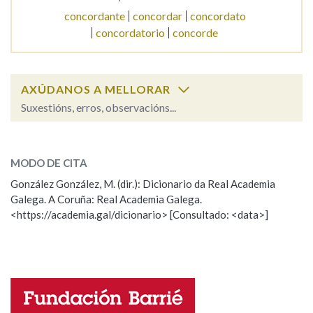
concordante
concordar
concordato
concordatorio
concorde
Na fraseoloxía
AXÚDANOS A MELLORAR
OUTRAS OPCIÓNS DE BUSCA
Suxestións, erros, observacións...
Marcas gramaticais
concordancia
SOBRE A PALABRA:
MODO DE CITA
ESCOLLE UNHA OPCIÓN:
González González, M. (dir.): Dicionario da Real Academia
Pertence a
Galega. A Coruña: Real Academia Galega.
Observación
Hai un erro na palabra
<https://academia.gal/dicionario> [Consultado: <data>]
Propoño mellorar a definición
Actualización
LIMPAR
BUSCA
Falta unha voz
Nome