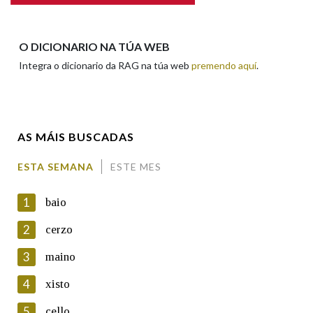
Apelidos
O DICIONARIO NA TÚA WEB
Integra o dicionario da RAG na túa web
premendo aquí
.
Enderezo electrónico
AS MÁIS BUSCADAS
Comentario
ESTA SEMANA
ESTE MES
1
baio
2
cerzo
3
maino
En cumprimento da normativa vixente en materia de
Protección de Datos de Carácter Persoal, a Real Academia
4
xisto
Galega informa a aqueles usuarios que faciliten o seu correo
electrónico, así como calquera outra información de carácter
5
cello