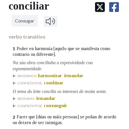
IDENTIDADE CORPORATIVA
conciliar
Facebook
Twitter
Youtube
Instagram
Bluesky
BUSCAR NOS LEMAS
FIGURAS HOMENAXEADAS
MARCIAL DEL ADALID
HISTORIA
Comeza por
CASA-MUSEO EMILIA PARDO
Conxugar
BAZÁN
60 ANOS DLG
PRIMAVERA DAS LETRAS
verbo transitivo
Remata por
PORTAL DAS PALABRAS
Poñer en harmonía [aquilo que se manifesta como
1
contrario ou diferente].
Na súa obra conciliaba a expresividade coa
Contén
espontaneidade.
harmonizar
irmandar
SINÓNIMOS
,
combinar
CONFRÓNTESE
BUSCAR NO CONTIDO
O tema do leite concilia os intereses de moita xente.
irmandar
SINÓNIMO
Nas definicións
conxunguir
CONFRÓNTESE
Facer que [dúas ou máis persoas] se poñan de acordo
2
ou deixen de ser inimigas.
Nos exemplos