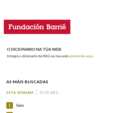
Propoño mellorar a definición
Actualización
Falta unha voz
Nome
Apelidos
O DICIONARIO NA TÚA WEB
Integra o dicionario da RAG na túa web
premendo aquí
.
Enderezo electrónico
AS MÁIS BUSCADAS
Comentario
ESTA SEMANA
ESTE MES
1
baio