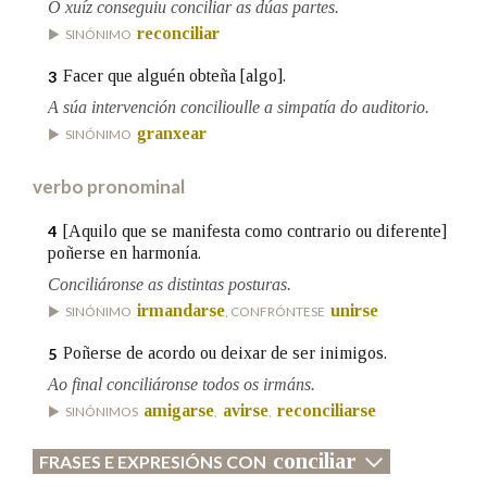
O xuíz conseguiu conciliar as dúas partes.
reconciliar
SINÓNIMO
Na fraseoloxía
Facer que alguén obteña [algo].
3
A súa intervención concilioulle a simpatía do auditorio.
granxear
SINÓNIMO
OUTRAS OPCIÓNS DE BUSCA
verbo pronominal
Marcas gramaticais
[Aquilo que se manifesta como contrario ou diferente]
4
poñerse en harmonía.
Conciliáronse as distintas posturas.
Pertence a
irmandarse
unirse
SINÓNIMO
, CONFRÓNTESE
Poñerse de acordo ou deixar de ser inimigos.
5
LIMPAR
BUSCA
Ao final conciliáronse todos os irmáns.
amigarse
avirse
reconciliarse
SINÓNIMOS
,
,
conciliar
FRASES E EXPRESIÓNS CON