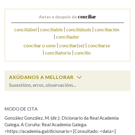
Antes e despois de
conciliar
conciliábel
conciliable
conciliábulo
conciliación
conciliador
conciliar o sono
conciliar(se)
conciliarse
conciliatorio
concilio
AXÚDANOS A MELLORAR
Suxestións, erros, observacións...
conciliar
SOBRE A PALABRA:
MODO DE CITA
ESCOLLE UNHA OPCIÓN:
González González, M. (dir.): Dicionario da Real Academia
Galega. A Coruña: Real Academia Galega.
Observación
Hai un erro na palabra
<https://academia.gal/dicionario> [Consultado: <data>]