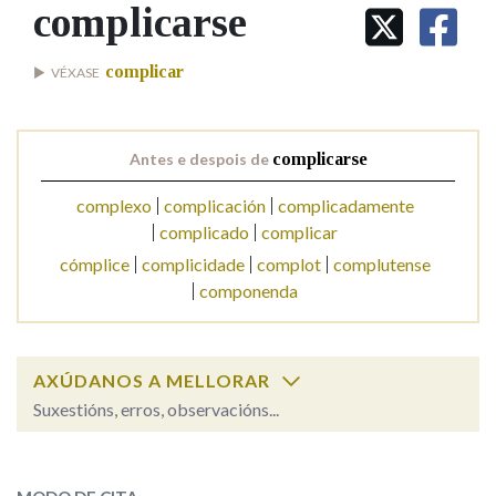
IDENTIDADE CORPORATIVA
complicarse
Facebook
Twitter
Youtube
Instagram
Bluesky
BUSCAR NOS LEMAS
FIGURAS HOMENAXEADAS
MARCIAL DEL ADALID
HISTORIA
Comeza por
complicar
VÉXASE
CASA-MUSEO EMILIA PARDO
BAZÁN
60 ANOS DLG
PRIMAVERA DAS LETRAS
Remata por
Antes e despois de
complicarse
PORTAL DAS PALABRAS
complexo
complicación
complicadamente
complicado
complicar
Contén
cómplice
complicidade
complot
complutense
componenda
BUSCAR NO CONTIDO
AXÚDANOS A MELLORAR
Nas definicións
Suxestións, erros, observacións...
complicarse
SOBRE A PALABRA:
Nos exemplos