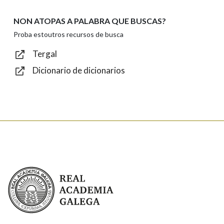
NON ATOPAS A PALABRA QUE BUSCAS?
Texto de verificación
Proba estoutros recursos de busca
Tergal
Dicionario de dicionarios
Enviar
Real Academia Galega