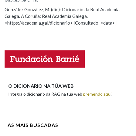
MODO DE CITA
ESCOLLE UNHA OPCIÓN:
González González, M. (dir.): Dicionario da Real Academia
Galega. A Coruña: Real Academia Galega.
Observación
Hai un erro na palabra
Na fraseoloxía
<https://academia.gal/dicionario> [Consultado: <data>]
Propoño mellorar a definición
Actualización
Falta unha voz
OUTRAS OPCIÓNS DE BUSCA
Nome
Marcas gramaticais
Pertence a
Apelidos
O DICIONARIO NA TÚA WEB
Integra o dicionario da RAG na túa web
premendo aquí
.
LIMPAR
BUSCA
Enderezo electrónico
AS MÁIS BUSCADAS
Comentario