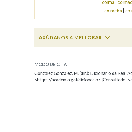
colma
colmac
colmeira
col
Marcas gramaticais
AXÚDANOS A MELLORAR
colmea
SOBRE A PALABRA:
MODO DE CITA
ESCOLLE UNHA OPCIÓN:
González González, M. (dir.): Dicionario da Real
<https://academia.gal/dicionario> [Consultado: <
Observación
Hai un erro na palabra
Falta unha voz
Nome
Apelido