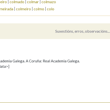
eiro
colmado
colmar
colmazo
meirada
colmeiro
colmo
colo
Pertence a
Suxestións, erros, observacións...
AXUDA NA BUSCA
LIMPAR
BUSCA
 Academia Galega. A Coruña: Real Academia Galega.
data>]
Propoño mellorar a definición
Actualización
s