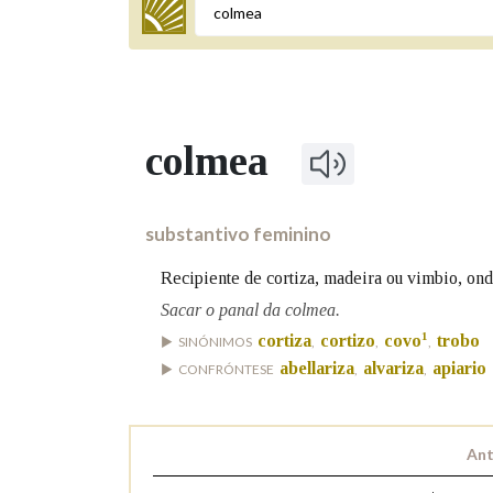
Termo a buscar
colmea
BUSCAR NOS LEMAS
Comeza por
substantivo feminino
Recipiente de cortiza, madeira ou vimbio, onde
Remata por
Sacar o panal da colmea.
1
cortiza
cortizo
covo
trobo
SINÓNIMOS
,
,
,
abellariza
alvariza
apiario
CONFRÓNTESE
,
,
Contén
Ant
OUTRAS OPCIÓNS DE BUSCA