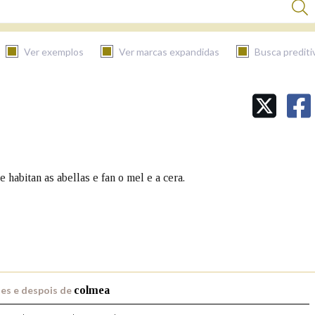
Ver exemplos
Ver marcas expandidas
Busca prediti
BUSCAR NO CONTIDO
Nas definicións
 habitan as abellas e fan o mel e a cera.
Nos exemplos
Na fraseoloxía
es e despois de
colmea