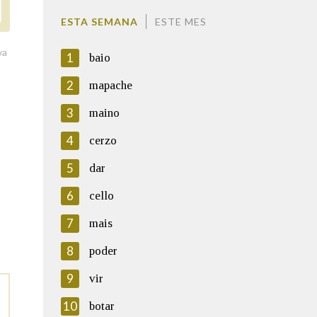
ESTA SEMANA
ESTE MES
va
1
baio
2
mapache
3
maino
4
cerzo
5
dar
6
cello
7
mais
8
poder
9
vir
10
botar