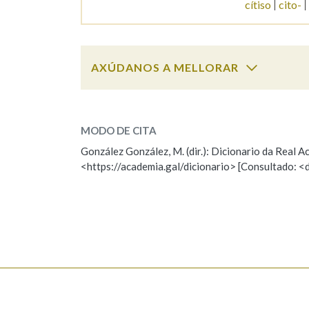
cítiso
cito-
Marcas gramaticais
AXÚDANOS A MELLORAR
citerior
SOBRE A PALABRA:
MODO DE CITA
ESCOLLE UNHA OPCIÓN:
González González, M. (dir.): Dicionario da Real
<https://academia.gal/dicionario> [Consultado: <
Observación
Hai un erro na palabra
Falta unha voz
Nome
Apelido
Enderezo electrónico