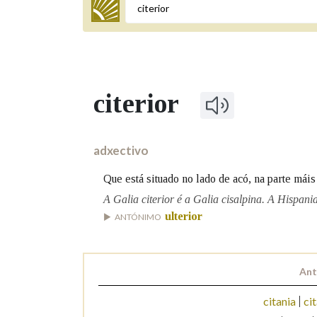
Termo a buscar
citerior
BUSCAR NOS LEMAS
Comeza por
adxectivo
Que está situado no lado de acó, na parte mái
Remata por
A Galia citerior é a Galia cisalpina. A Hispania 
ulterior
ANTÓNIMO
Contén
Ant
citania
cit
OUTRAS OPCIÓNS DE BUSCA