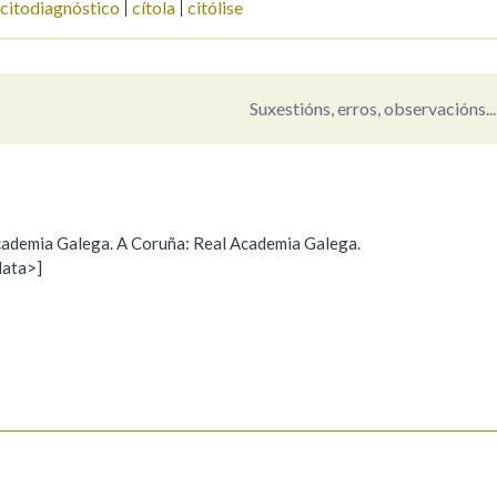
citodiagnóstico
cítola
citólise
Pertence a
Suxestións, erros, observacións...
AXUDA NA BUSCA
LIMPAR
BUSCA
 Academia Galega. A Coruña: Real Academia Galega.
data>]
Propoño mellorar a definición
Actualización
s