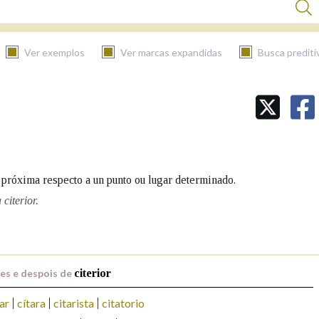
Ver exemplos
Ver marcas expandidas
Busca prediti
BUSCAR NO CONTIDO
Nas definicións
s próxima respecto a un punto ou lugar determinado.
Nos exemplos
citerior.
Na fraseoloxía
es e despois de
citerior
ar
cítara
citarista
citatorio