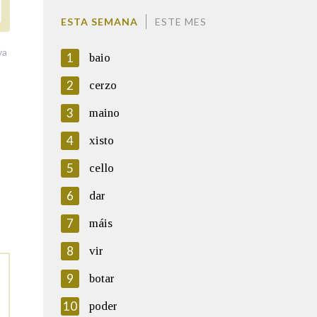
ESTA SEMANA
ESTE MES
va
1
baio
2
cerzo
3
maino
4
xisto
5
cello
6
dar
7
máis
8
vir
9
botar
10
poder