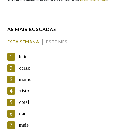
Enderezo electrónico
AS MÁIS BUSCADAS
Comentario
ESTA SEMANA
ESTE MES
1
baio
2
cerzo
3
maino
En cumprimento da normativa vixente en materia de
Protección de Datos de Carácter Persoal, a Real Academia
4
xisto
Galega informa a aqueles usuarios que faciliten o seu correo
electrónico, así como calquera outra información de carácter
5
coial
persoal, que estes datos serán obxecto de tratamento
automatizado de carácter confidencial e incorporados aos seus
6
dar
ficheiros informáticos. Así mesmo, os usuarios poderán exercer o
seu dereito de acceso, rectificación, oposición e cancelación dos
7
mais
seus datos poñéndose en contacto connosco.