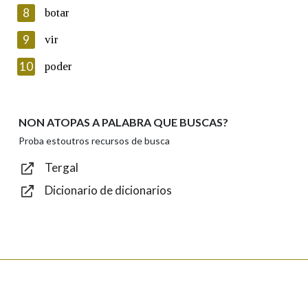
8
botar
Lin e acepto as condicións da política de
privacidade
9
vir
Introduce o código que aparece na imaxe:
10
poder
NON ATOPAS A PALABRA QUE BUSCAS?
Texto de verificación
Proba estoutros recursos de busca
Tergal
Dicionario de dicionarios
Enviar