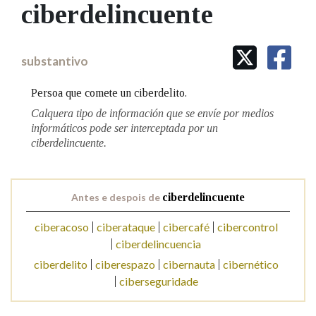
IDENTIDADE CORPORATIVA
ciberdelincuente
Facebook
Twitter
Youtube
Instagram
Bluesky
BUSCAR NOS LEMAS
FIGURAS HOMENAXEADAS
MARCIAL DEL ADALID
HISTORIA
Comeza por
CASA-MUSEO EMILIA PARDO
substantivo
BAZÁN
60 ANOS DLG
PRIMAVERA DAS LETRAS
Persoa que comete un ciberdelito.
Remata por
PORTAL DAS PALABRAS
Calquera tipo de información que se envíe por medios
informáticos pode ser interceptada por un
ciberdelincuente.
Contén
Antes e despois de
ciberdelincuente
BUSCAR NO CONTIDO
ciberacoso
ciberataque
cibercafé
cibercontrol
ciberdelincuencia
Nas definicións
ciberdelito
ciberespazo
cibernauta
cibernético
ciberseguridade
Nos exemplos