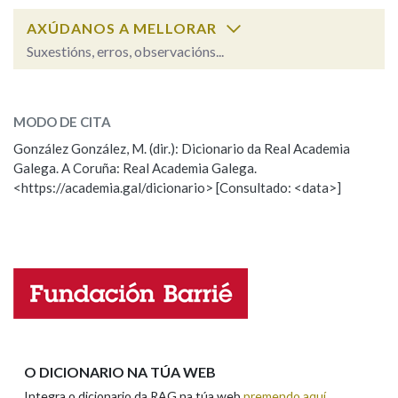
AXÚDANOS A MELLORAR
Na fraseoloxía
Suxestións, erros, observacións...
ciberdelincuente
SOBRE A PALABRA:
MODO DE CITA
ESCOLLE UNHA OPCIÓN:
OUTRAS OPCIÓNS DE BUSCA
González González, M. (dir.): Dicionario da Real Academia
Marcas gramaticais
Galega. A Coruña: Real Academia Galega.
Observación
Hai un erro na palabra
<https://academia.gal/dicionario> [Consultado: <data>]
Propoño mellorar a definición
Actualización
Falta unha voz
Pertence a
Nome
LIMPAR
BUSCA
Apelidos
O DICIONARIO NA TÚA WEB
Integra o dicionario da RAG na túa web
premendo aquí
.