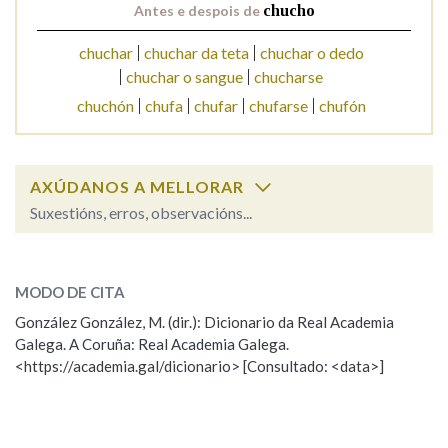
Antes e despois de
chucho
chuchar
chuchar da teta
chuchar o dedo
Na fraseoloxía
chuchar o sangue
chucharse
chuchón
chufa
chufar
chufarse
chufón
OUTRAS OPCIÓNS DE BUSCA
AXÚDANOS A MELLORAR
Marcas gramaticais
Suxestións, erros, observacións...
chucho
SOBRE A PALABRA:
Pertence a
MODO DE CITA
ESCOLLE UNHA OPCIÓN:
González González, M. (dir.): Dicionario da Real Academia
Galega. A Coruña: Real Academia Galega.
Observación
Hai un erro na palabra
LIMPAR
BUSCA
<https://academia.gal/dicionario> [Consultado: <data>]
Propoño mellorar a definición
Actualización
Falta unha voz