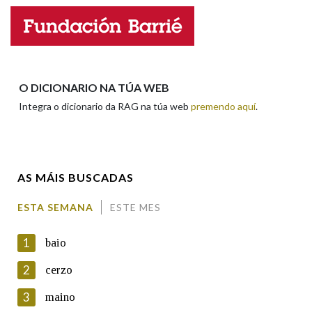
Nome
Apelidos
O DICIONARIO NA TÚA WEB
Integra o dicionario da RAG na túa web
premendo aquí
.
Enderezo electrónico
AS MÁIS BUSCADAS
Comentario
ESTA SEMANA
ESTE MES
1
baio
2
cerzo
3
maino
En cumprimento da normativa vixente en materia de