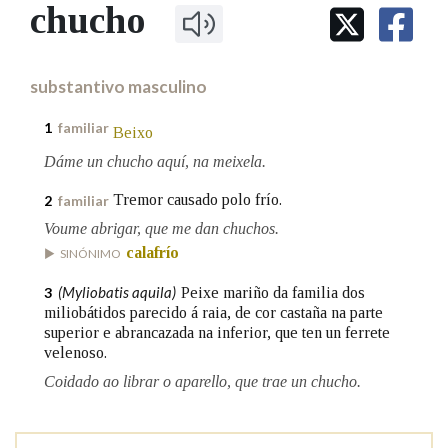
IDENTIDADE CORPORATIVA
chucho
Facebook
Twitter
Youtube
Instagram
Bluesky
BUSCAR NOS LEMAS
FIGURAS HOMENAXEADAS
MARCIAL DEL ADALID
HISTORIA
Comeza por
CASA-MUSEO EMILIA PARDO
substantivo masculino
BAZÁN
60 ANOS DLG
PRIMAVERA DAS LETRAS
1
familiar
Beixo
Remata por
PORTAL DAS PALABRAS
Dáme un chucho aquí, na meixela.
Tremor causado polo frío.
2
familiar
Contén
Voume abrigar, que me dan chuchos.
calafrío
SINÓNIMO
(Myliobatis aquila)
Peixe mariño da familia dos
3
BUSCAR NO CONTIDO
miliobátidos parecido á raia, de cor castaña na parte
superior e abrancazada na inferior, que ten un ferrete
Nas definicións
velenoso.
Coidado ao librar o aparello, que trae un chucho.
Nos exemplos