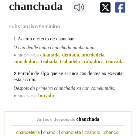
IDENTIDADE CORPORATIVA
chanchada
Facebook
Twitter
Youtube
Instagram
Bluesky
BUSCAR NOS LEMAS
FIGURAS HOMENAXEADAS
MARCIAL DEL ADALID
HISTORIA
Comeza por
CASA-MUSEO EMILIA PARDO
substantivo feminino
BAZÁN
60 ANOS DLG
PRIMAVERA DAS LETRAS
Acción e efecto de chanchar.
1
Remata por
PORTAL DAS PALABRAS
O can deulle unha chanchada nunha man.
chantada
dentada
mordedela
SINÓNIMOS
,
,
,
mordedura
trabada
trabadela
trabadura
trincada
,
,
,
,
Contén
Porción de algo que se arrinca cos dentes ao executar
2
esta acción.
Despois da primeira chanchada xa non comeu máis.
BUSCAR NO CONTIDO
bocado
SINÓNIMO
Nas definicións
Antes e despois de
chanchada
Nos exemplos
chancelería
chancil
chancleta
chanclo
chanco