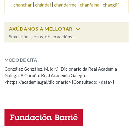
chanchar
chándal
chandarme
chanfaina
changüí
Na fraseoloxía
AXÚDANOS A MELLORAR
Suxestións, erros, observacións...
OUTRAS OPCIÓNS DE BUSCA
chanchada
SOBRE A PALABRA:
Marcas gramaticais
MODO DE CITA
ESCOLLE UNHA OPCIÓN:
González González, M. (dir.): Dicionario da Real Academia
Galega. A Coruña: Real Academia Galega.
Observación
Hai un erro na palabra
Pertence a
<https://academia.gal/dicionario> [Consultado: <data>]
Propoño mellorar a definición
Actualización
Falta unha voz
LIMPAR
BUSCA
Nome