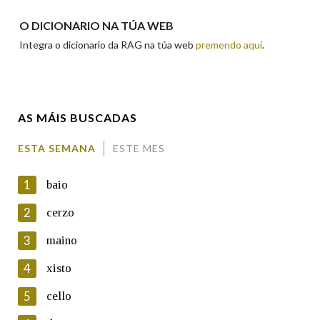
Apelidos
O DICIONARIO NA TÚA WEB
Integra o dicionario da RAG na túa web
premendo aquí
.
Enderezo electrónico
AS MÁIS BUSCADAS
Comentario
ESTA SEMANA
ESTE MES
1
baio
2
cerzo
3
maino
En cumprimento da normativa vixente en materia de
Protección de Datos de Carácter Persoal, a Real Academia
4
xisto
Galega informa a aqueles usuarios que faciliten o seu correo
electrónico, así como calquera outra información de carácter
5
cello
persoal, que estes datos serán obxecto de tratamento
automatizado de carácter confidencial e incorporados aos seus