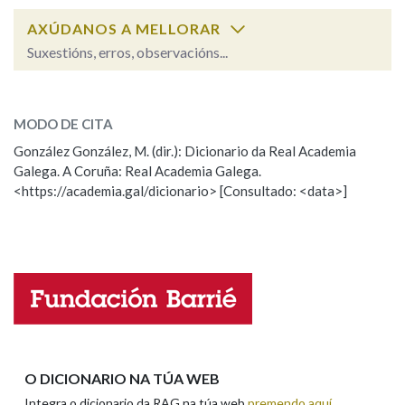
AXÚDANOS A MELLORAR
Na fraseoloxía
Suxestións, erros, observacións...
chambaril
SOBRE A PALABRA:
MODO DE CITA
ESCOLLE UNHA OPCIÓN:
OUTRAS OPCIÓNS DE BUSCA
González González, M. (dir.): Dicionario da Real Academia
Marcas gramaticais
Galega. A Coruña: Real Academia Galega.
Observación
Hai un erro na palabra
<https://academia.gal/dicionario> [Consultado: <data>]
Propoño mellorar a definición
Actualización
Falta unha voz
Pertence a
Nome
LIMPAR
BUSCA
Apelidos
O DICIONARIO NA TÚA WEB
Integra o dicionario da RAG na túa web
premendo aquí
.