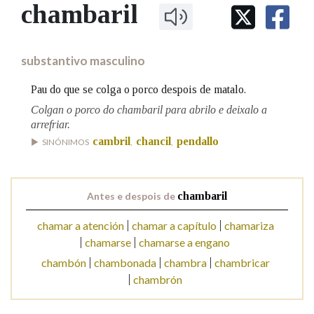
IDENTIDADE CORPORATIVA
chambaril
Facebook
Twitter
Youtube
Instagram
Bluesky
BUSCAR NOS LEMAS
FIGURAS HOMENAXEADAS
MARCIAL DEL ADALID
HISTORIA
Comeza por
CASA-MUSEO EMILIA PARDO
substantivo masculino
BAZÁN
60 ANOS DLG
PRIMAVERA DAS LETRAS
Pau do que se colga o porco despois de matalo.
Remata por
PORTAL DAS PALABRAS
Colgan o porco do chambaril para abrilo e deixalo a
arrefriar.
cambril
chancil
pendallo
SINÓNIMOS
,
,
Contén
Antes e despois de
chambaril
BUSCAR NO CONTIDO
chamar a atención
chamar a capítulo
chamariza
chamarse
chamarse a engano
Nas definicións
chambón
chambonada
chambra
chambricar
chambrón
Nos exemplos