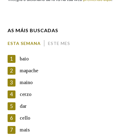
Enderezo electrónico
AS MÁIS BUSCADAS
Comentario
ESTA SEMANA
ESTE MES
1
baio
2
mapache
3
maino
En cumprimento da normativa vixente en materia de
Protección de Datos de Carácter Persoal, a Real Academia
4
cerzo
Galega informa a aqueles usuarios que faciliten o seu correo
electrónico, así como calquera outra información de carácter
5
dar
persoal, que estes datos serán obxecto de tratamento
automatizado de carácter confidencial e incorporados aos seus
6
cello
ficheiros informáticos. Así mesmo, os usuarios poderán exercer o
seu dereito de acceso, rectificación, oposición e cancelación dos
7
mais
seus datos poñéndose en contacto connosco.