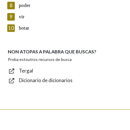
8
poder
Lin e acepto as condicións da política de
privacidade
9
vir
Introduce o código que aparece na imaxe:
10
botar
NON ATOPAS A PALABRA QUE BUSCAS?
Texto de verificación
Proba estoutros recursos de busca
Tergal
Dicionario de dicionarios
Enviar