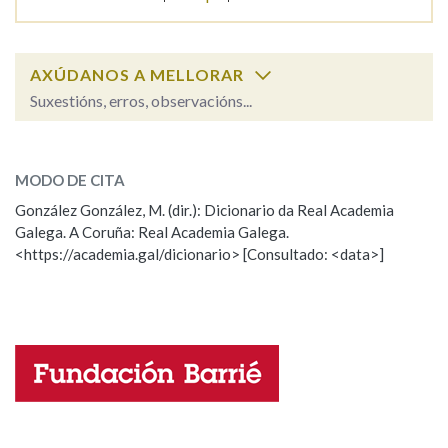
Na fraseoloxía
AXÚDANOS A MELLORAR
Suxestións, erros, observacións...
chaleco
OUTRAS OPCIÓNS DE BUSCA
SOBRE A PALABRA:
MODO DE CITA
ESCOLLE UNHA OPCIÓN:
Marcas gramaticais
González González, M. (dir.): Dicionario da Real Academia
Galega. A Coruña: Real Academia Galega.
Observación
Hai un erro na palabra
<https://academia.gal/dicionario> [Consultado: <data>]
Pertence a
Propoño mellorar a definición
Actualización
Falta unha voz
LIMPAR
BUSCA
Nome