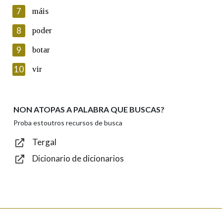
seu dereito de acceso, rectificación, oposición e cancelación dos
7
máis
seus datos poñéndose en contacto connosco.
8
poder
Lin e acepto as condicións da política de
privacidade
9
botar
Introduce o código que aparece na imaxe:
10
vir
NON ATOPAS A PALABRA QUE BUSCAS?
Texto de verificación
Proba estoutros recursos de busca
Tergal
Dicionario de dicionarios
Enviar