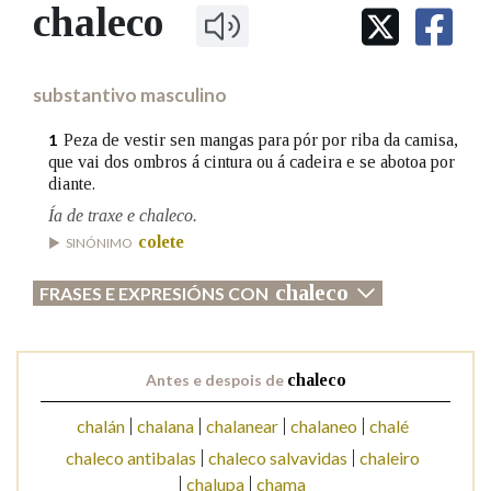
IDENTIDADE CORPORATIVA
chaleco
Facebook
Twitter
Youtube
Instagram
Bluesky
BUSCAR NOS LEMAS
FIGURAS HOMENAXEADAS
MARCIAL DEL ADALID
HISTORIA
Comeza por
CASA-MUSEO EMILIA PARDO
substantivo masculino
BAZÁN
60 ANOS DLG
PRIMAVERA DAS LETRAS
Peza de vestir sen mangas para pór por riba da camisa,
1
Remata por
que vai dos ombros á cintura ou á cadeira e se abotoa por
PORTAL DAS PALABRAS
diante.
Ía de traxe e chaleco.
Contén
colete
SINÓNIMO
chaleco
FRASES E EXPRESIÓNS CON
BUSCAR NO CONTIDO
Antes e despois de
chaleco
Nas definicións
chalán
chalana
chalanear
chalaneo
chalé
chaleco antibalas
chaleco salvavidas
chaleiro
Nos exemplos
chalupa
chama