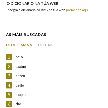
Apelidos
O DICIONARIO NA TÚA WEB
Integra o dicionario da RAG na túa web
premendo aquí
.
Enderezo electrónico
AS MÁIS BUSCADAS
Comentario
ESTA SEMANA
ESTE MES
1
baio
2
maino
3
cerzo
En cumprimento da normativa vixente en materia de
Protección de Datos de Carácter Persoal, a Real Academia
4
cello
Galega informa a aqueles usuarios que faciliten o seu correo
electrónico, así como calquera outra información de carácter
5
mapache
persoal, que estes datos serán obxecto de tratamento
automatizado de carácter confidencial e incorporados aos seus
6
dar
ficheiros informáticos. Así mesmo, os usuarios poderán exercer o