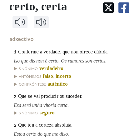
IDENTIDADE CORPORATIVA
certo
, certa
Facebook
Twitter
Youtube
Instagram
Bluesky
BUSCAR NOS LEMAS
FIGURAS HOMENAXEADAS
MARCIAL DEL ADALID
HISTORIA
Comeza por
CASA-MUSEO EMILIA PARDO
BAZÁN
60 ANOS DLG
PRIMAVERA DAS LETRAS
adxectivo
Remata por
PORTAL DAS PALABRAS
Conforme á verdade, que non ofrece dúbida.
1
Iso que dis non é certo. Os rumores son certos.
verdadeiro
Contén
SINÓNIMO
falso
incerto
ANTÓNIMOS
,
auténtico
CONFRÓNTESE
Que se vai producir ou suceder.
BUSCAR NO CONTIDO
2
Esa será unha vitoria certa.
Nas definicións
seguro
SINÓNIMO
Que ten a certeza absoluta.
3
Nos exemplos
Estou certo do que me dixo.