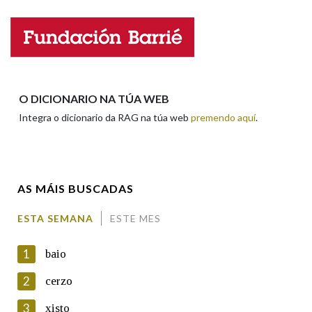
Nome
Apelidos
O DICIONARIO NA TÚA WEB
Integra o dicionario da RAG na túa web
premendo aquí
.
Enderezo electrónico
AS MÁIS BUSCADAS
Comentario
ESTA SEMANA
ESTE MES
1
baio
2
cerzo
3
xisto