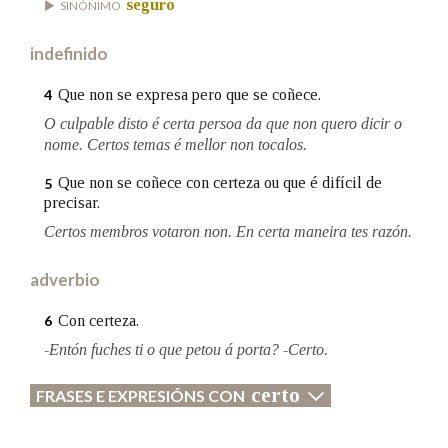
seguro
SINÓNIMO
indefinido
Na fraseoloxía
Que non se expresa pero que se coñece.
4
O culpable disto é certa persoa da que non quero dicir o
nome. Certos temas é mellor non tocalos.
OUTRAS OPCIÓNS DE BUSCA
Que non se coñece con certeza ou que é difícil de
5
Marcas gramaticais
precisar.
Certos membros votaron non. En certa maneira tes razón.
Pertence a
adverbio
Con certeza.
6
LIMPAR
BUSCA
-Entón fuches ti o que petou á porta? -Certo.
certo
FRASES E EXPRESIÓNS CON