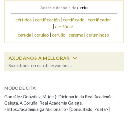
Antes e despois de
certo
cértidos
certificación
certificado
certificador
certificar
ceruda
cerúleo
cerullo
cerume
ceruminoso
AXÚDANOS A MELLORAR
Suxestións, erros, observacións...
certo
SOBRE A PALABRA:
MODO DE CITA
ESCOLLE UNHA OPCIÓN:
González González, M. (dir.): Dicionario da Real Academia
Galega. A Coruña: Real Academia Galega.
Observación
Hai un erro na palabra
<https://academia.gal/dicionario> [Consultado: <data>]
Propoño mellorar a definición
Actualización
Falta unha voz