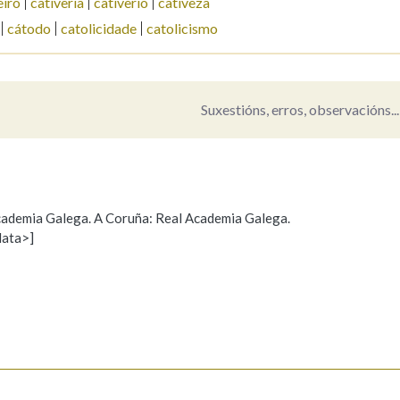
eiro
cativería
cativerio
cativeza
cátodo
catolicidade
catolicismo
Pertence a
Suxestións, erros, observacións...
AXUDA NA BUSCA
LIMPAR
BUSCA
 Academia Galega. A Coruña: Real Academia Galega.
data>]
Propoño mellorar a definición
Actualización
s