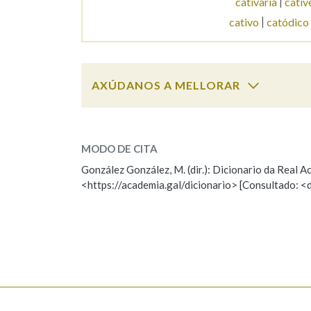
cativaría
cativ
cativo
catódico
Marcas gramaticais
AXÚDANOS A MELLORAR
catividade
SOBRE A PALABRA:
MODO DE CITA
ESCOLLE UNHA OPCIÓN:
González González, M. (dir.): Dicionario da Real
<https://academia.gal/dicionario> [Consultado: <
Observación
Hai un erro na palabra
Falta unha voz
Nome
Apelido
Enderezo electrónico