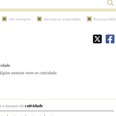
Ver exemplos
Ver marcas expandidas
Busca prediti
BUSCAR NO CONTIDO
Nas definicións
erdade.
Nos exemplos
Algúns animais viven en catividade.
Na fraseoloxía
s e despois de
catividade