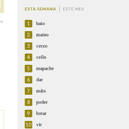
ESTA SEMANA
ESTE MES
va
1
baio
2
maino
3
cerzo
4
cello
5
mapache
6
dar
7
máis
8
poder
9
botar
10
vir