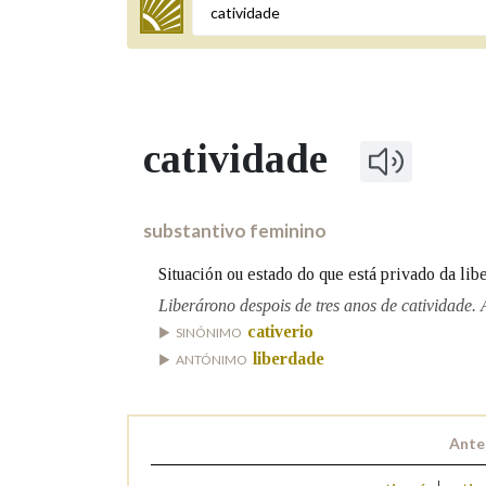
Termo a buscar
catividade
BUSCAR NOS LEMAS
Comeza por
substantivo feminino
Situación ou estado do que está privado da lib
Remata por
Liberárono despois de tres anos de catividade. 
cativerio
SINÓNIMO
liberdade
ANTÓNIMO
Contén
Ante
OUTRAS OPCIÓNS DE BUSCA