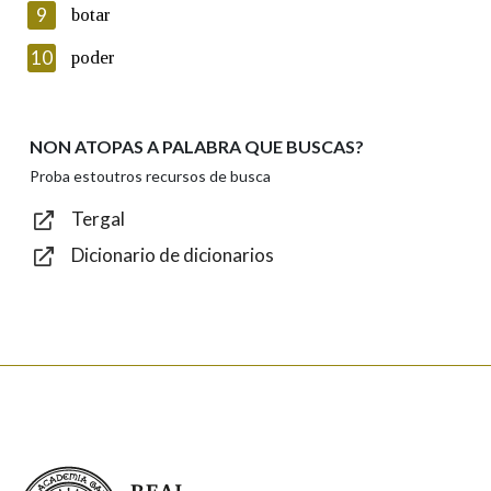
privacidade
9
botar
Introduce o código que aparece na imaxe:
10
poder
NON ATOPAS A PALABRA QUE BUSCAS?
Texto de verificación
Proba estoutros recursos de busca
Tergal
Dicionario de dicionarios
Enviar
Real Academia Galega