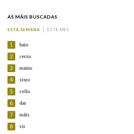
AS MÁIS BUSCADAS
Comentario
ESTA SEMANA
ESTE MES
1
baio
2
cerzo
3
maino
En cumprimento da normativa vixente en materia de
Protección de Datos de Carácter Persoal, a Real Academia
4
xisto
Galega informa a aqueles usuarios que faciliten o seu correo
electrónico, así como calquera outra información de carácter
5
cello
persoal, que estes datos serán obxecto de tratamento
automatizado de carácter confidencial e incorporados aos seus
6
dar
ficheiros informáticos. Así mesmo, os usuarios poderán exercer o
seu dereito de acceso, rectificación, oposición e cancelación dos
7
máis
seus datos poñéndose en contacto connosco.
8
vir
Lin e acepto as condicións da política de