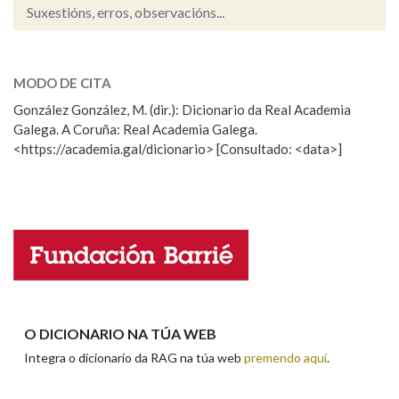
Suxestións, erros, observacións...
casoiro
Na fraseoloxía
SOBRE A PALABRA:
MODO DE CITA
ESCOLLE UNHA OPCIÓN:
González González, M. (dir.): Dicionario da Real Academia
Galega. A Coruña: Real Academia Galega.
Observación
Hai un erro na palabra
OUTRAS OPCIÓNS DE BUSCA
<https://academia.gal/dicionario> [Consultado: <data>]
Propoño mellorar a definición
Actualización
Marcas gramaticais
Falta unha voz
Pertence a
Nome
LIMPAR
BUSCA
Apelidos
O DICIONARIO NA TÚA WEB
Integra o dicionario da RAG na túa web
premendo aquí
.
Enderezo electrónico