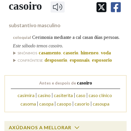
IDENTIDADE CORPORATIVA
casoiro
Facebook
Twitter
Youtube
Instagram
Bluesky
BUSCAR NOS LEMAS
FIGURAS HOMENAXEADAS
MARCIAL DEL ADALID
HISTORIA
Comeza por
CASA-MUSEO EMILIA PARDO
substantivo masculino
BAZÁN
60 ANOS DLG
PRIMAVERA DAS LETRAS
Cerimonia mediante a cal casan dúas persoas.
coloquial
Remata por
PORTAL DAS PALABRAS
Este sábado temos casoiro.
casamento
casorio
himeneo
voda
SINÓNIMOS
,
,
,
desposorio
esponsais
esposorio
CONFRÓNTESE
,
,
Contén
Antes e despois de
casoiro
BUSCAR NO CONTIDO
casimira
casino
casiterita
caso
caso clínico
Nas definicións
casoma
casopa
casopo
casorio
casoupa
Nos exemplos
AXÚDANOS A MELLORAR