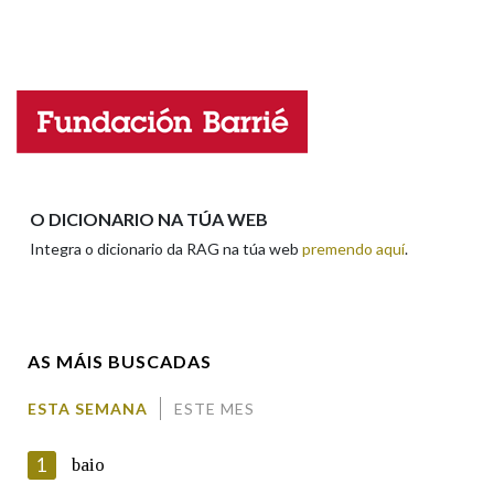
Propoño mellorar a definición
Actualización
Falta unha voz
Nome
Apelidos
O DICIONARIO NA TÚA WEB
Integra o dicionario da RAG na túa web
premendo aquí
.
Enderezo electrónico
AS MÁIS BUSCADAS
Comentario
ESTA SEMANA
ESTE MES
1
baio