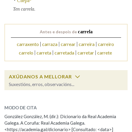
Chepa
Ten carrela.
Na fraseoloxía
Antes e despois de
carrela
OUTRAS OPCIÓNS DE BUSCA
carraxento
carraza
carrear
carreira
carreiro
carrelo
carreta
carretada
carretar
carrete
Marcas gramaticais
AXÚDANOS A MELLORAR
Pertence a
Suxestións, erros, observacións...
carrela
SOBRE A PALABRA:
LIMPAR
BUSCA
MODO DE CITA
ESCOLLE UNHA OPCIÓN:
González González, M. (dir.): Dicionario da Real Academia
Galega. A Coruña: Real Academia Galega.
Observación
Hai un erro na palabra
<https://academia.gal/dicionario> [Consultado: <data>]