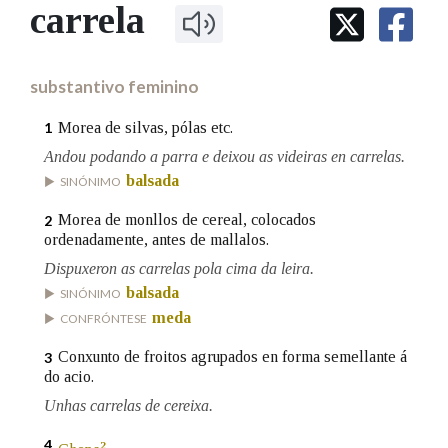
IDENTIDADE CORPORATIVA
carrela
Facebook
Twitter
Youtube
Instagram
Bluesky
BUSCAR NOS LEMAS
FIGURAS HOMENAXEADAS
MARCIAL DEL ADALID
HISTORIA
Comeza por
CASA-MUSEO EMILIA PARDO
substantivo feminino
BAZÁN
60 ANOS DLG
PRIMAVERA DAS LETRAS
Morea de silvas, pólas etc.
1
Remata por
PORTAL DAS PALABRAS
Andou podando a parra e deixou as videiras en carrelas.
balsada
SINÓNIMO
Contén
Morea de monllos de cereal, colocados
2
ordenadamente, antes de mallalos.
Dispuxeron as carrelas pola cima da leira.
balsada
SINÓNIMO
BUSCAR NO CONTIDO
meda
CONFRÓNTESE
Nas definicións
Conxunto de froitos agrupados en forma semellante á
3
do acio.
Unhas carrelas de cereixa.
Nos exemplos
4
2