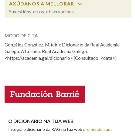
AXÚDANOS A MELLORAR
Suxestións, erros, observacións...
Na fraseoloxía
cambada
SOBRE A PALABRA:
MODO DE CITA
ESCOLLE UNHA OPCIÓN:
OUTRAS OPCIÓNS DE BUSCA
González González, M. (dir.): Dicionario da Real Academia
Galega. A Coruña: Real Academia Galega.
Observación
Hai un erro na palabra
Marcas gramaticais
<https://academia.gal/dicionario> [Consultado: <data>]
Propoño mellorar a definición
Actualización
Falta unha voz
Pertence a
Nome
LIMPAR
BUSCA
Apelidos
O DICIONARIO NA TÚA WEB
Integra o dicionario da RAG na túa web
premendo aquí
.