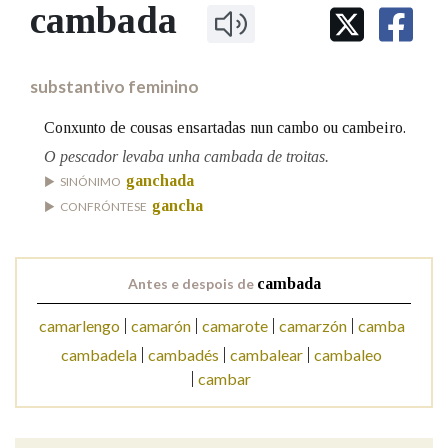
IDENTIDADE CORPORATIVA
cambada
Facebook
Twitter
Youtube
Instagram
Bluesky
BUSCAR NOS LEMAS
FIGURAS HOMENAXEADAS
MARCIAL DEL ADALID
HISTORIA
Comeza por
CASA-MUSEO EMILIA PARDO
substantivo feminino
BAZÁN
60 ANOS DLG
PRIMAVERA DAS LETRAS
Conxunto de cousas ensartadas nun cambo ou cambeiro.
Remata por
PORTAL DAS PALABRAS
O pescador levaba unha cambada de troitas.
ganchada
SINÓNIMO
gancha
CONFRÓNTESE
Contén
Antes e despois de
cambada
BUSCAR NO CONTIDO
camarlengo
camarón
camarote
camarzón
camba
Nas definicións
cambadela
cambadés
cambalear
cambaleo
cambar
Nos exemplos