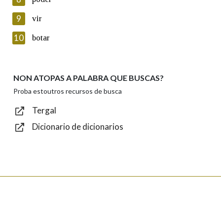
Lin e acepto as condicións da política de
privacidade
9
vir
Introduce o código que aparece na imaxe:
10
botar
NON ATOPAS A PALABRA QUE BUSCAS?
Texto de verificación
Proba estoutros recursos de busca
Tergal
Dicionario de dicionarios
Enviar