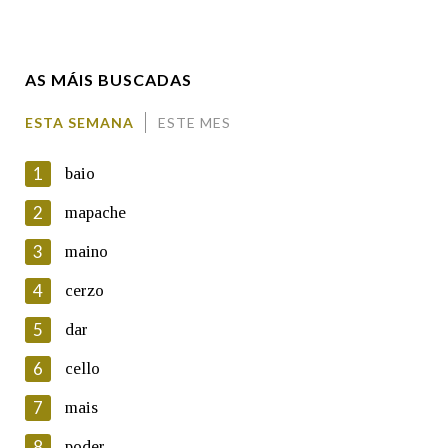
Enderezo electrónico
AS MÁIS BUSCADAS
Comentario
ESTA SEMANA
ESTE MES
1
baio
2
mapache
3
maino
En cumprimento da normativa vixente en materia de
Protección de Datos de Carácter Persoal, a Real Academia
4
cerzo
Galega informa a aqueles usuarios que faciliten o seu correo
electrónico, así como calquera outra información de carácter
5
dar
persoal, que estes datos serán obxecto de tratamento
automatizado de carácter confidencial e incorporados aos seus
6
cello
ficheiros informáticos. Así mesmo, os usuarios poderán exercer o
seu dereito de acceso, rectificación, oposición e cancelación dos
7
mais
seus datos poñéndose en contacto connosco.
8
poder