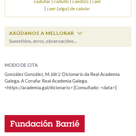
cadullar
cadullo
caedizo
caer
caer (algo) de caixón
AXÚDANOS A MELLORAR
Suxestións, erros, observacións...
caduco
SOBRE A PALABRA:
MODO DE CITA
ESCOLLE UNHA OPCIÓN:
González González, M. (dir.): Dicionario da Real Academia
Galega. A Coruña: Real Academia Galega.
Observación
Hai un erro na palabra
<https://academia.gal/dicionario> [Consultado: <data>]
Propoño mellorar a definición
Actualización
Falta unha voz
Nome