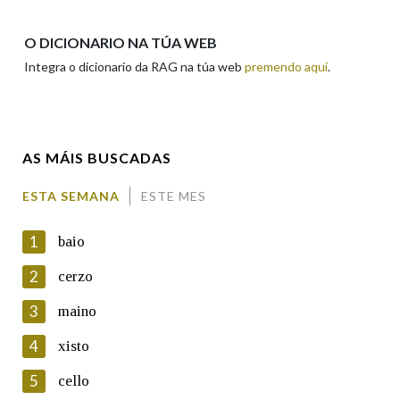
Apelidos
O DICIONARIO NA TÚA WEB
Integra o dicionario da RAG na túa web
premendo aquí
.
Enderezo electrónico
AS MÁIS BUSCADAS
Comentario
ESTA SEMANA
ESTE MES
1
baio
2
cerzo
3
maino
En cumprimento da normativa vixente en materia de
Protección de Datos de Carácter Persoal, a Real Academia
4
xisto
Galega informa a aqueles usuarios que faciliten o seu correo
electrónico, así como calquera outra información de carácter
5
cello
persoal, que estes datos serán obxecto de tratamento