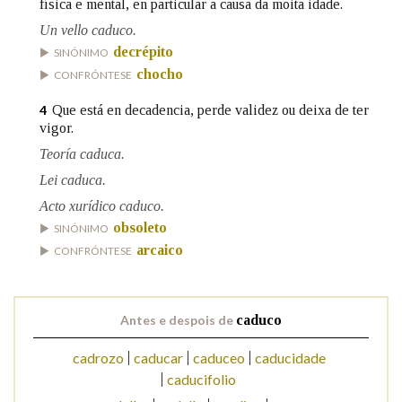
física e mental, en particular a causa da moita idade.
Un vello caduco.
Na fraseoloxía
decrépito
SINÓNIMO
chocho
CONFRÓNTESE
Que está en decadencia, perde validez ou deixa de ter
4
vigor.
OUTRAS OPCIÓNS DE BUSCA
Teoría caduca.
Marcas gramaticais
Lei caduca.
Acto xurídico caduco.
obsoleto
SINÓNIMO
Pertence a
arcaico
CONFRÓNTESE
LIMPAR
BUSCA
Antes e despois de
caduco
cadrozo
caducar
caduceo
caducidade
caducifolio