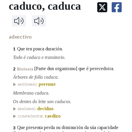
IDENTIDADE CORPORATIVA
caduco
, caduca
Facebook
Twitter
Youtube
Instagram
Bluesky
BUSCAR NOS LEMAS
FIGURAS HOMENAXEADAS
MARCIAL DEL ADALID
HISTORIA
Comeza por
CASA-MUSEO EMILIA PARDO
BAZÁN
60 ANOS DLG
PRIMAVERA DAS LETRAS
adxectivo
Remata por
PORTAL DAS PALABRAS
Que ten pouca duración.
1
Todo é caduco e transitorio.
Contén
[Parte dun organismo] que é perecedoira.
2
Bioloxía
Árbores de folla caduca.
perenne
ANTÓNIMO
BUSCAR NO CONTIDO
Membrana caduca.
Os dentes do leite son caducos.
Nas definicións
deciduo
SINÓNIMO
caedizo
CONFRÓNTESE
Nos exemplos
Que presenta perda ou diminución da súa capacidade
3