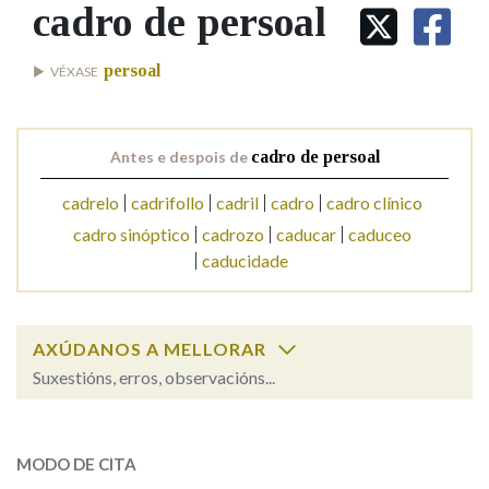
IDENTIDADE CORPORATIVA
cadro de persoal
Facebook
Twitter
Youtube
Instagram
Bluesky
BUSCAR NOS LEMAS
FIGURAS HOMENAXEADAS
MARCIAL DEL ADALID
HISTORIA
Comeza por
persoal
VÉXASE
CASA-MUSEO EMILIA PARDO
BAZÁN
60 ANOS DLG
PRIMAVERA DAS LETRAS
Remata por
Antes e despois de
cadro de persoal
PORTAL DAS PALABRAS
cadrelo
cadrifollo
cadril
cadro
cadro clínico
cadro sinóptico
cadrozo
caducar
caduceo
Contén
caducidade
BUSCAR NO CONTIDO
AXÚDANOS A MELLORAR
Suxestións, erros, observacións...
Nas definicións
cadro de persoal
SOBRE A PALABRA:
MODO DE CITA
Nos exemplos
ESCOLLE UNHA OPCIÓN: