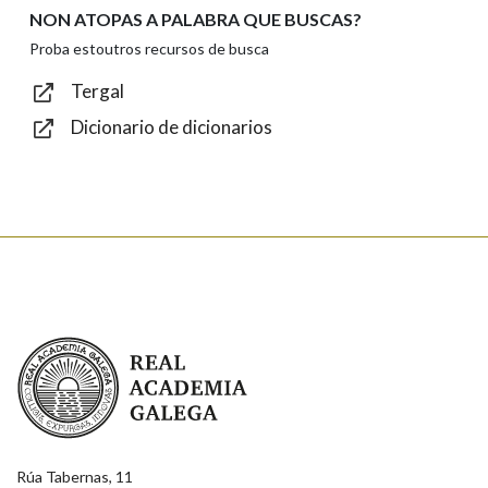
NON ATOPAS A PALABRA QUE BUSCAS?
Texto de verificación
Proba estoutros recursos de busca
Tergal
Dicionario de dicionarios
Enviar
Real Academia Galega
Rúa Tabernas, 11