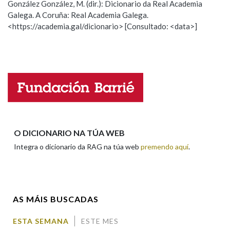
González González, M. (dir.): Dicionario da Real Academia
Galega. A Coruña: Real Academia Galega.
Observación
Hai un erro na palabra
<https://academia.gal/dicionario> [Consultado: <data>]
Na fraseoloxía
Propoño mellorar a definición
Actualización
Falta unha voz
OUTRAS OPCIÓNS DE BUSCA
Nome
Marcas gramaticais
Apelidos
O DICIONARIO NA TÚA WEB
Pertence a
Integra o dicionario da RAG na túa web
premendo aquí
.
Enderezo electrónico
LIMPAR
BUSCA
AS MÁIS BUSCADAS
Comentario
ESTA SEMANA
ESTE MES