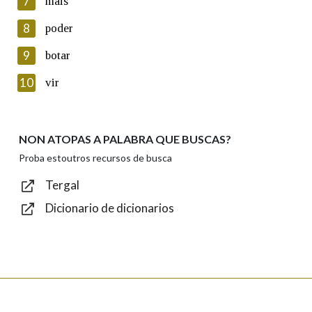
7
máis
seus datos poñéndose en contacto connosco.
8
poder
Lin e acepto as condicións da política de
privacidade
9
botar
Introduce o código que aparece na imaxe:
10
vir
NON ATOPAS A PALABRA QUE BUSCAS?
Texto de verificación
Proba estoutros recursos de busca
Tergal
Dicionario de dicionarios
Enviar