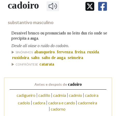
IDENTIDADE CORPORATIVA
cadoiro
Facebook
Twitter
Youtube
Instagram
Bluesky
BUSCAR NOS LEMAS
FIGURAS HOMENAXEADAS
MARCIAL DEL ADALID
HISTORIA
Comeza por
CASA-MUSEO EMILIA PARDO
substantivo masculino
BAZÁN
60 ANOS DLG
PRIMAVERA DAS LETRAS
Desnivel brusco ou pronunciado no leito dun río onde se
Remata por
precipita a auga.
PORTAL DAS PALABRAS
Desde alí oíase o ruído do cadoiro.
abanqueiro
fervenza
freixa
ruxida
SINÓNIMOS
,
,
,
,
Contén
ruxidoira
salto
salto de auga
seimeira
,
,
,
catarata
CONFRÓNTESE
BUSCAR NO CONTIDO
Antes e despois de
cadoiro
Nas definicións
cadigueiro
cadillo
cadmía
cadmio
cadoira
cadolo
cadora
cadora e cando
cadorneira
cadorno
Nos exemplos