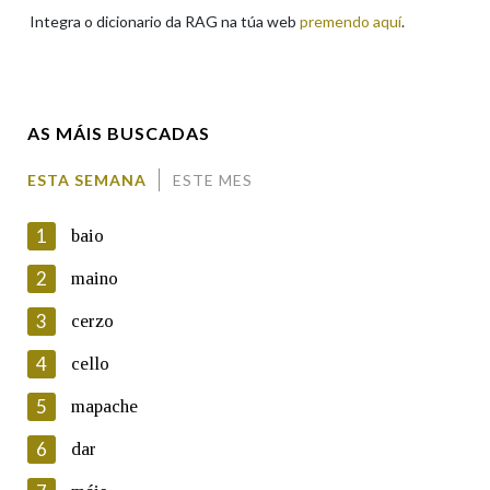
Integra o dicionario da RAG na túa web
premendo aquí
.
Enderezo electrónico
AS MÁIS BUSCADAS
Comentario
ESTA SEMANA
ESTE MES
1
baio
2
maino
3
cerzo
En cumprimento da normativa vixente en materia de
Protección de Datos de Carácter Persoal, a Real Academia
4
cello
Galega informa a aqueles usuarios que faciliten o seu correo
electrónico, así como calquera outra información de carácter
5
mapache
persoal, que estes datos serán obxecto de tratamento
automatizado de carácter confidencial e incorporados aos seus
6
dar
ficheiros informáticos. Así mesmo, os usuarios poderán exercer o
seu dereito de acceso, rectificación, oposición e cancelación dos