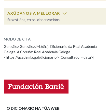
AXÚDANOS A MELLORAR
Na fraseoloxía
Suxestións, erros, observacións...
cadoiro
SOBRE A PALABRA:
OUTRAS OPCIÓNS DE BUSCA
MODO DE CITA
ESCOLLE UNHA OPCIÓN:
Marcas gramaticais
González González, M. (dir.): Dicionario da Real Academia
Galega. A Coruña: Real Academia Galega.
Observación
Hai un erro na palabra
<https://academia.gal/dicionario> [Consultado: <data>]
Propoño mellorar a definición
Actualización
Pertence a
Falta unha voz
Nome
LIMPAR
BUSCA
Apelidos
O DICIONARIO NA TÚA WEB