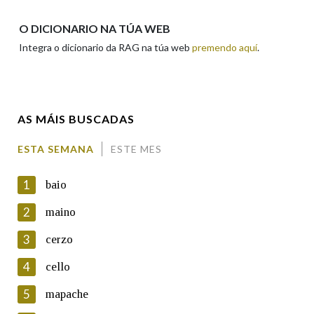
Apelidos
O DICIONARIO NA TÚA WEB
Integra o dicionario da RAG na túa web
premendo aquí
.
Enderezo electrónico
AS MÁIS BUSCADAS
Comentario
ESTA SEMANA
ESTE MES
1
baio
2
maino
3
cerzo
En cumprimento da normativa vixente en materia de
Protección de Datos de Carácter Persoal, a Real Academia
4
cello
Galega informa a aqueles usuarios que faciliten o seu correo
electrónico, así como calquera outra información de carácter
5
mapache
persoal, que estes datos serán obxecto de tratamento
automatizado de carácter confidencial e incorporados aos seus