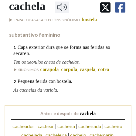
IDENTIDADE CORPORATIVA
cachela
Facebook
Twitter
Youtube
Instagram
Bluesky
BUSCAR NOS LEMAS
FIGURAS HOMENAXEADAS
MARCIAL DEL ADALID
HISTORIA
Comeza por
bostela
PARA TODAS AS ACEPCIÓNS SINÓNIMO
CASA-MUSEO EMILIA PARDO
BAZÁN
60 ANOS DLG
substantivo feminino
PRIMAVERA DAS LETRAS
Remata por
PORTAL DAS PALABRAS
Capa exterior dura que se forma nas feridas ao
1
secaren.
Ten os xeonllos cheos de cachelas.
Contén
carapola
carpola
caspela
cotra
SINÓNIMOS
,
,
,
Pequena ferida con bostela.
2
As cachelas da varíola.
BUSCAR NO CONTIDO
Nas definicións
Antes e despois de
cachela
cacheador
cachear
cacheira
cacheirada
cacheiro
Nos exemplos
cachelada
cacheleira
cachelo
cachemarín