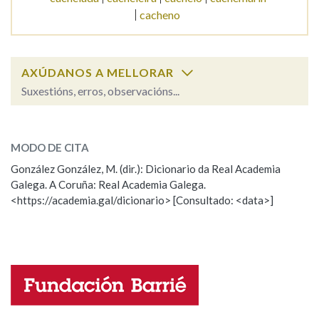
cacheno
Na fraseoloxía
AXÚDANOS A MELLORAR
Suxestións, erros, observacións...
OUTRAS OPCIÓNS DE BUSCA
cachela
SOBRE A PALABRA:
Marcas gramaticais
MODO DE CITA
ESCOLLE UNHA OPCIÓN:
González González, M. (dir.): Dicionario da Real Academia
Galega. A Coruña: Real Academia Galega.
Observación
Hai un erro na palabra
Pertence a
<https://academia.gal/dicionario> [Consultado: <data>]
Propoño mellorar a definición
Actualización
Falta unha voz
LIMPAR
BUSCA
Nome