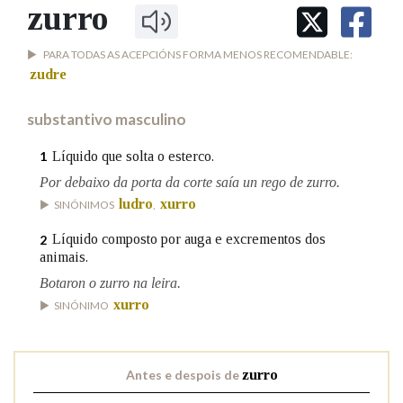
IDENTIDADE CORPORATIVA
zurro
Facebook
Twitter
Youtube
Instagram
Bluesky
BUSCAR NOS LEMAS
FIGURAS HOMENAXEADAS
MARCIAL DEL ADALID
HISTORIA
PARA TODAS AS ACEPCIÓNS FORMA MENOS RECOMENDABLE:
Comeza por
CASA-MUSEO EMILIA PARDO
zudre
BAZÁN
60 ANOS DLG
PRIMAVERA DAS LETRAS
substantivo masculino
Remata por
PORTAL DAS PALABRAS
Líquido que solta o esterco.
1
Por debaixo da porta da corte saía un rego de zurro.
Contén
ludro
xurro
SINÓNIMOS
,
Líquido composto por auga e excrementos dos
2
animais.
BUSCAR NO CONTIDO
Botaron o zurro na leira.
xurro
SINÓNIMO
Nas definicións
Antes e despois de
zurro
Nos exemplos