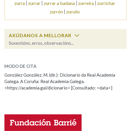
zurra
zurrar
zurrar a badana
zurreira
zurrichar
zurrón
zurullo
Na fraseoloxía
AXÚDANOS A MELLORAR
OUTRAS OPCIÓNS DE BUSCA
Suxestións, erros, observacións...
zurro
Marcas gramaticais
SOBRE A PALABRA:
MODO DE CITA
ESCOLLE UNHA OPCIÓN:
González González, M. (dir.): Dicionario da Real Academia
Pertence a
Galega. A Coruña: Real Academia Galega.
Observación
Hai un erro na palabra
<https://academia.gal/dicionario> [Consultado: <data>]
Propoño mellorar a definición
Actualización
LIMPAR
BUSCA
Falta unha voz
Nome