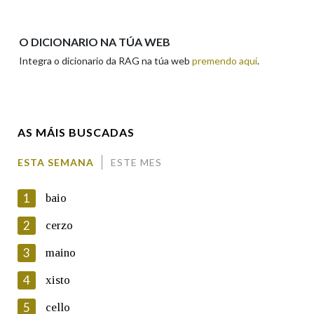
Apelidos
O DICIONARIO NA TÚA WEB
Integra o dicionario da RAG na túa web
premendo aquí
.
Enderezo electrónico
AS MÁIS BUSCADAS
Comentario
ESTA SEMANA
ESTE MES
1
baio
2
cerzo
3
maino
En cumprimento da normativa vixente en materia de
Protección de Datos de Carácter Persoal, a Real Academia
4
xisto
Galega informa a aqueles usuarios que faciliten o seu correo
electrónico, así como calquera outra información de carácter
5
cello
persoal, que estes datos serán obxecto de tratamento