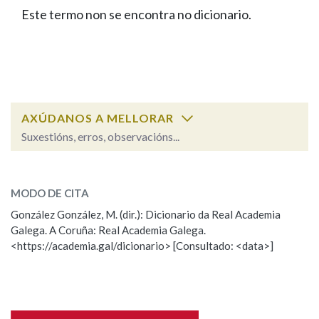
IDENTIDADE CORPORATIVA
Facebook
Twitter
Youtube
Instagram
Bluesky
Este termo non se encontra no dicionario.
BUSCAR NOS LEMAS
FIGURAS HOMENAXEADAS
MARCIAL DEL ADALID
HISTORIA
Comeza por
CASA-MUSEO EMILIA PARDO
BAZÁN
60 ANOS DLG
PRIMAVERA DAS LETRAS
Remata por
PORTAL DAS PALABRAS
AXÚDANOS A MELLORAR
Suxestións, erros, observacións...
Contén
ESCOLLE UNHA OPCIÓN:
MODO DE CITA
Observación
Falta unha voz
González González, M. (dir.): Dicionario da Real Academia
BUSCAR NO CONTIDO
Galega. A Coruña: Real Academia Galega.
Nome
<https://academia.gal/dicionario> [Consultado: <data>]
Nas definicións
Apelidos
Nos exemplos