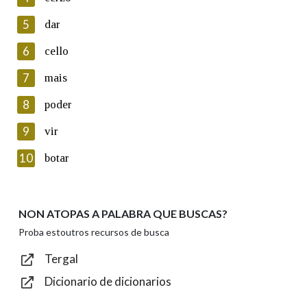
5
Lin e acepto as condicións da política de
dar
privacidade
6
cello
Introduce o código que aparece na imaxe:
7
mais
8
poder
9
vir
Texto de verificación
10
botar
NON ATOPAS A PALABRA QUE BUSCAS?
Enviar
Proba estoutros recursos de busca
Tergal
Dicionario de dicionarios