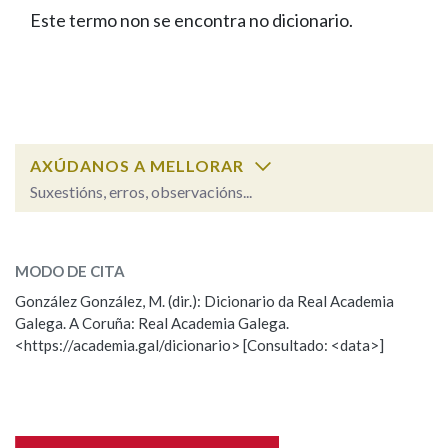
IDENTIDADE CORPORATIVA
Facebook
Twitter
Youtube
Instagram
Bluesky
Este termo non se encontra no dicionario.
BUSCAR NOS LEMAS
FIGURAS HOMENAXEADAS
MARCIAL DEL ADALID
HISTORIA
Comeza por
CASA-MUSEO EMILIA PARDO
BAZÁN
60 ANOS DLG
PRIMAVERA DAS LETRAS
Remata por
PORTAL DAS PALABRAS
AXÚDANOS A MELLORAR
Suxestións, erros, observacións...
Contén
ESCOLLE UNHA OPCIÓN:
MODO DE CITA
Observación
Falta unha voz
González González, M. (dir.): Dicionario da Real Academia
BUSCAR NO CONTIDO
Galega. A Coruña: Real Academia Galega.
Nome
<https://academia.gal/dicionario> [Consultado: <data>]
Nas definicións
Apelidos
Nos exemplos