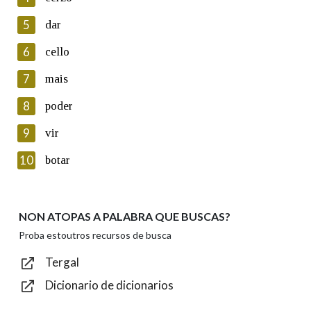
5
Lin e acepto as condicións da política de
dar
privacidade
6
cello
Introduce o código que aparece na imaxe:
7
mais
8
poder
9
vir
Texto de verificación
10
botar
NON ATOPAS A PALABRA QUE BUSCAS?
Enviar
Proba estoutros recursos de busca
Tergal
Dicionario de dicionarios