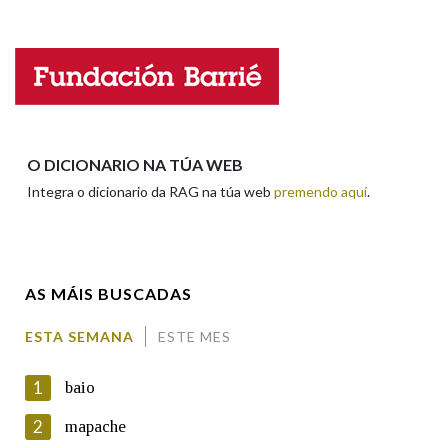
Falta unha voz
Nome
Apelidos
O DICIONARIO NA TÚA WEB
Integra o dicionario da RAG na túa web
premendo aquí
.
Enderezo electrónico
AS MÁIS BUSCADAS
Comentario
ESTA SEMANA
ESTE MES
1
baio
2
mapache