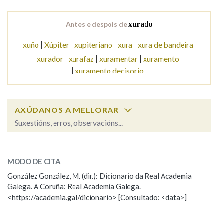
Antes e despois de
xurado
Na fraseoloxía
xuño
Xúpiter
xupiteriano
xura
xura de bandeira
xurador
xurafaz
xuramentar
xuramento
xuramento decisorio
OUTRAS OPCIÓNS DE BUSCA
Marcas gramaticais
AXÚDANOS A MELLORAR
Suxestións, erros, observacións...
Pertence a
xurado
SOBRE A PALABRA:
MODO DE CITA
ESCOLLE UNHA OPCIÓN:
LIMPAR
BUSCA
González González, M. (dir.): Dicionario da Real Academia
Galega. A Coruña: Real Academia Galega.
Observación
Hai un erro na palabra
<https://academia.gal/dicionario> [Consultado: <data>]
Propoño mellorar a definición
Actualización