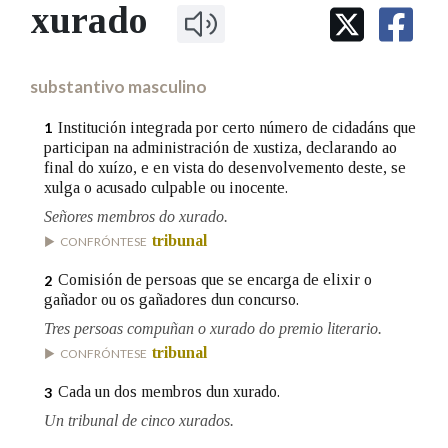
IDENTIDADE CORPORATIVA
xurado
Facebook
Twitter
Youtube
Instagram
Bluesky
BUSCAR NOS LEMAS
FIGURAS HOMENAXEADAS
MARCIAL DEL ADALID
HISTORIA
Comeza por
CASA-MUSEO EMILIA PARDO
substantivo masculino
BAZÁN
60 ANOS DLG
PRIMAVERA DAS LETRAS
Institución integrada por certo número de cidadáns que
1
Remata por
participan na administración de xustiza, declarando ao
PORTAL DAS PALABRAS
final do xuízo, e en vista do desenvolvemento deste, se
xulga o acusado culpable ou inocente.
Señores membros do xurado.
Contén
tribunal
CONFRÓNTESE
Comisión de persoas que se encarga de elixir o
2
gañador ou os gañadores dun concurso.
BUSCAR NO CONTIDO
Tres persoas compuñan o xurado do premio literario.
Nas definicións
tribunal
CONFRÓNTESE
Cada un dos membros dun xurado.
3
Un tribunal de cinco xurados.
Nos exemplos