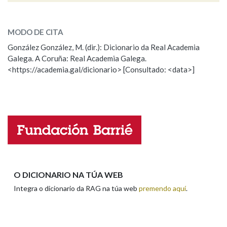
ESCOLLE UNHA OPCIÓN:
MODO DE CITA
Observación
Falta unha voz
González González, M. (dir.): Dicionario da Real Academia
Galega. A Coruña: Real Academia Galega.
Nome
<https://academia.gal/dicionario> [Consultado: <data>]
Apelidos
Enderezo electrónico
O DICIONARIO NA TÚA WEB
Integra o dicionario da RAG na túa web
premendo aquí
.
Comentario