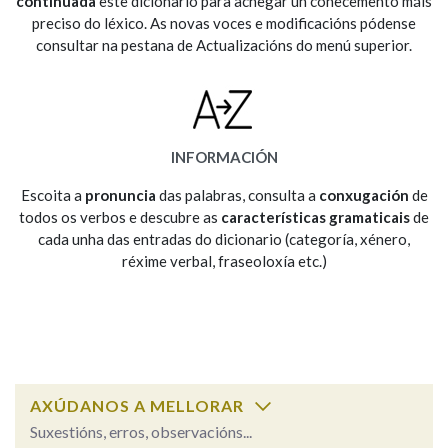
continuada
este dicionario para achegar un coñecemento máis
preciso do léxico. As novas voces e modificacións pódense
consultar na pestana de Actualizacións do menú superior.
Na fraseoloxía
OUTRAS OPCIÓNS DE BUSCA
INFORMACIÓN
Marcas gramaticais
Escoita a
pronuncia
das palabras, consulta a
conxugación
de
todos os verbos e descubre as
características gramaticais
de
cada unha das entradas do dicionario (categoría, xénero,
réxime verbal, fraseoloxía etc.)
Pertence a
LIMPAR
BUSCA
AXÚDANOS A MELLORAR
Suxestións, erros, observacións...