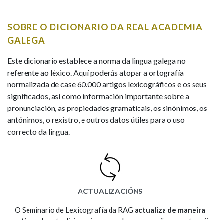
IDENTIDADE CORPORATIVA
Facebook
Twitter
Youtube
Instagram
Bluesky
BUSCAR NOS LEMAS
FIGURAS HOMENAXEADAS
MARCIAL DEL ADALID
SOBRE O DICIONARIO DA REAL ACADEMIA
HISTORIA
Comeza por
CASA-MUSEO EMILIA PARDO
GALEGA
BAZÁN
60 ANOS DLG
PRIMAVERA DAS LETRAS
Este dicionario establece a norma da lingua galega no
Remata por
referente ao léxico. Aquí poderás atopar a ortografía
PORTAL DAS PALABRAS
normalizada de case 60.000 artigos lexicográficos e os seus
significados, así como información importante sobre a
pronunciación, as propiedades gramaticais, os sinónimos, os
Contén
antónimos, o rexistro, e outros datos útiles para o uso
correcto da lingua.
BUSCAR NO CONTIDO
Nas definicións
ACTUALIZACIÓNS
Nos exemplos
O Seminario de Lexicografía da RAG
actualiza de maneira