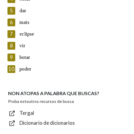
5
Lin e acepto as condicións da política de
dar
privacidade
6
mais
Introduce o código que aparece na imaxe:
7
eclipse
8
vir
9
botar
Texto de verificación
10
poder
NON ATOPAS A PALABRA QUE BUSCAS?
Enviar
Proba estoutros recursos de busca
Tergal
Dicionario de dicionarios