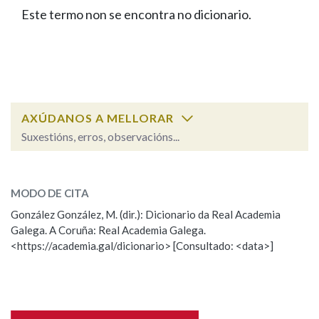
IDENTIDADE CORPORATIVA
Facebook
Twitter
Youtube
Instagram
Bluesky
Este termo non se encontra no dicionario.
BUSCAR NOS LEMAS
FIGURAS HOMENAXEADAS
MARCIAL DEL ADALID
HISTORIA
Comeza por
CASA-MUSEO EMILIA PARDO
BAZÁN
60 ANOS DLG
PRIMAVERA DAS LETRAS
Remata por
PORTAL DAS PALABRAS
AXÚDANOS A MELLORAR
Suxestións, erros, observacións...
Contén
ESCOLLE UNHA OPCIÓN:
MODO DE CITA
Observación
Falta unha voz
González González, M. (dir.): Dicionario da Real Academia
BUSCAR NO CONTIDO
Galega. A Coruña: Real Academia Galega.
Nome
<https://academia.gal/dicionario> [Consultado: <data>]
Nas definicións
Apelidos
Nos exemplos