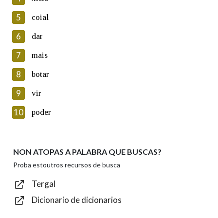
5
Lin e acepto as condicións da política de
coial
privacidade
6
dar
Introduce o código que aparece na imaxe:
7
mais
8
botar
9
vir
Texto de verificación
10
poder
NON ATOPAS A PALABRA QUE BUSCAS?
Enviar
Proba estoutros recursos de busca
Tergal
Dicionario de dicionarios