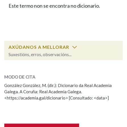
IDENTIDADE CORPORATIVA
Facebook
Twitter
Youtube
Instagram
Bluesky
Este termo non se encontra no dicionario.
BUSCAR NOS LEMAS
FIGURAS HOMENAXEADAS
MARCIAL DEL ADALID
HISTORIA
Comeza por
CASA-MUSEO EMILIA PARDO
BAZÁN
60 ANOS DLG
PRIMAVERA DAS LETRAS
Remata por
PORTAL DAS PALABRAS
AXÚDANOS A MELLORAR
Suxestións, erros, observacións...
Contén
ESCOLLE UNHA OPCIÓN:
MODO DE CITA
Observación
Falta unha voz
González González, M. (dir.): Dicionario da Real Academia
BUSCAR NO CONTIDO
Galega. A Coruña: Real Academia Galega.
Nome
<https://academia.gal/dicionario> [Consultado: <data>]
Nas definicións
Apelidos
Nos exemplos