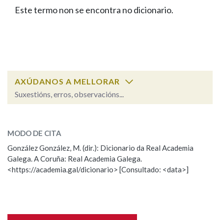
IDENTIDADE CORPORATIVA
Facebook
Twitter
Youtube
Instagram
Bluesky
Este termo non se encontra no dicionario.
BUSCAR NOS LEMAS
FIGURAS HOMENAXEADAS
MARCIAL DEL ADALID
HISTORIA
Comeza por
CASA-MUSEO EMILIA PARDO
BAZÁN
60 ANOS DLG
PRIMAVERA DAS LETRAS
Remata por
PORTAL DAS PALABRAS
AXÚDANOS A MELLORAR
Suxestións, erros, observacións...
Contén
ESCOLLE UNHA OPCIÓN:
MODO DE CITA
Observación
Falta unha voz
González González, M. (dir.): Dicionario da Real Academia
BUSCAR NO CONTIDO
Galega. A Coruña: Real Academia Galega.
Nome
<https://academia.gal/dicionario> [Consultado: <data>]
Nas definicións
Apelidos
Nos exemplos