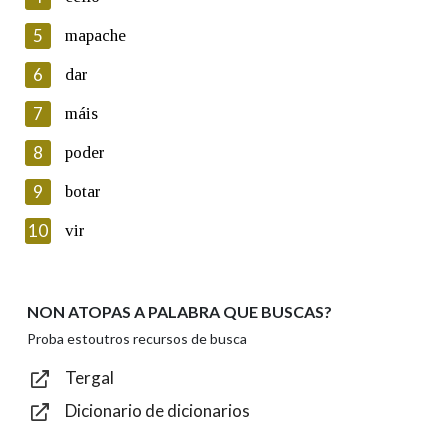
5
Lin e acepto as condicións da política de
mapache
privacidade
6
dar
Introduce o código que aparece na imaxe:
7
máis
8
poder
9
botar
Texto de verificación
10
vir
NON ATOPAS A PALABRA QUE BUSCAS?
Enviar
Proba estoutros recursos de busca
Tergal
Dicionario de dicionarios