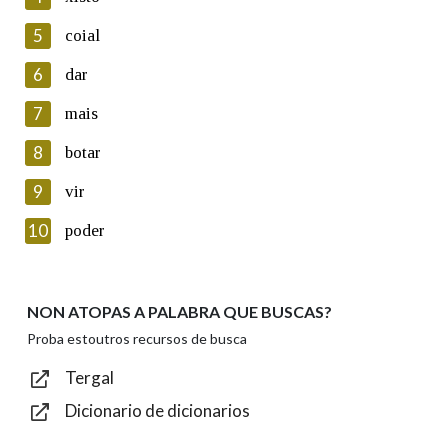
5
Lin e acepto as condicións da política de
coial
privacidade
6
dar
Introduce o código que aparece na imaxe:
7
mais
8
botar
9
vir
Texto de verificación
10
poder
NON ATOPAS A PALABRA QUE BUSCAS?
Enviar
Proba estoutros recursos de busca
Tergal
Dicionario de dicionarios