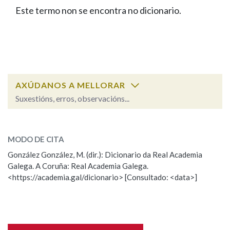
IDENTIDADE CORPORATIVA
Facebook
Twitter
Youtube
Instagram
Bluesky
Este termo non se encontra no dicionario.
BUSCAR NOS LEMAS
FIGURAS HOMENAXEADAS
MARCIAL DEL ADALID
HISTORIA
Comeza por
CASA-MUSEO EMILIA PARDO
BAZÁN
60 ANOS DLG
PRIMAVERA DAS LETRAS
Remata por
PORTAL DAS PALABRAS
AXÚDANOS A MELLORAR
Suxestións, erros, observacións...
Contén
ESCOLLE UNHA OPCIÓN:
MODO DE CITA
Observación
Falta unha voz
González González, M. (dir.): Dicionario da Real Academia
BUSCAR NO CONTIDO
Galega. A Coruña: Real Academia Galega.
Nome
<https://academia.gal/dicionario> [Consultado: <data>]
Nas definicións
Apelidos
Nos exemplos