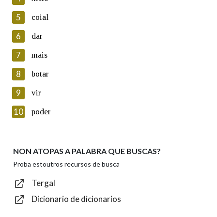
5
Lin e acepto as condicións da política de
coial
privacidade
6
dar
Introduce o código que aparece na imaxe:
7
mais
8
botar
9
vir
Texto de verificación
10
poder
NON ATOPAS A PALABRA QUE BUSCAS?
Enviar
Proba estoutros recursos de busca
Tergal
Dicionario de dicionarios