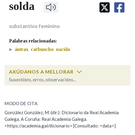
IDENTIDADE CORPORATIVA
solda
Facebook
Twitter
Youtube
Instagram
Bluesky
BUSCAR NOS LEMAS
FIGURAS HOMENAXEADAS
MARCIAL DEL ADALID
HISTORIA
Comeza por
CASA-MUSEO EMILIA PARDO
substantivo feminino
BAZÁN
60 ANOS DLG
PRIMAVERA DAS LETRAS
Palabras relacionadas:
Remata por
PORTAL DAS PALABRAS
ántrax
carbuncho
nacida
,
,
Contén
AXÚDANOS A MELLORAR
Suxestións, erros, observacións...
Cal é a palabra?
BUSCAR NO CONTIDO
solda
(veterinaria)
MODO DE CITA
Nas definicións
González González, M. (dir.): Dicionario da Real Academia
solda
(planta)
Galega. A Coruña: Real Academia Galega.
<https://academia.gal/dicionario> [Consultado: <data>]
Nos exemplos
ESCOLLE UNHA OPCIÓN: