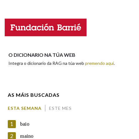
Observación
Hai un erro na palabra
Na fraseoloxía
Propoño mellorar a definición
Actualización
Falta unha voz
OUTRAS OPCIÓNS DE BUSCA
Nome
O DICIONARIO NA TÚA WEB
Marcas gramaticais
Integra o dicionario da RAG na túa web
premendo aquí
.
Apelidos
Pertence a
AS MÁIS BUSCADAS
Enderezo electrónico
LIMPAR
BUSCA
ESTA SEMANA
ESTE MES
1
baio
Comentario
2
maino