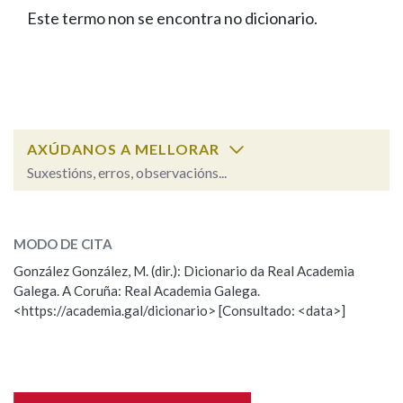
IDENTIDADE CORPORATIVA
Facebook
Twitter
Youtube
Instagram
Bluesky
Este termo non se encontra no dicionario.
BUSCAR NOS LEMAS
FIGURAS HOMENAXEADAS
MARCIAL DEL ADALID
HISTORIA
Comeza por
CASA-MUSEO EMILIA PARDO
BAZÁN
60 ANOS DLG
PRIMAVERA DAS LETRAS
Remata por
PORTAL DAS PALABRAS
AXÚDANOS A MELLORAR
Suxestións, erros, observacións...
Contén
ESCOLLE UNHA OPCIÓN:
MODO DE CITA
Observación
Falta unha voz
González González, M. (dir.): Dicionario da Real Academia
BUSCAR NO CONTIDO
Galega. A Coruña: Real Academia Galega.
Nome
<https://academia.gal/dicionario> [Consultado: <data>]
Nas definicións
Apelidos
Nos exemplos