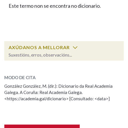
IDENTIDADE CORPORATIVA
Facebook
Twitter
Youtube
Instagram
Bluesky
Este termo non se encontra no dicionario.
BUSCAR NOS LEMAS
FIGURAS HOMENAXEADAS
MARCIAL DEL ADALID
HISTORIA
Comeza por
CASA-MUSEO EMILIA PARDO
BAZÁN
60 ANOS DLG
PRIMAVERA DAS LETRAS
Remata por
PORTAL DAS PALABRAS
AXÚDANOS A MELLORAR
Suxestións, erros, observacións...
Contén
ESCOLLE UNHA OPCIÓN:
MODO DE CITA
Observación
Falta unha voz
González González, M. (dir.): Dicionario da Real Academia
BUSCAR NO CONTIDO
Galega. A Coruña: Real Academia Galega.
Nome
<https://academia.gal/dicionario> [Consultado: <data>]
Nas definicións
Apelidos
Nos exemplos