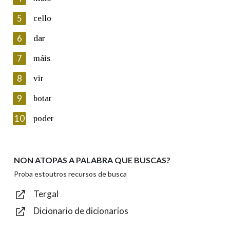
5
Lin e acepto as condicións da política de
cello
privacidade
6
dar
Introduce o código que aparece na imaxe:
7
máis
8
vir
9
botar
Texto de verificación
10
poder
NON ATOPAS A PALABRA QUE BUSCAS?
Enviar
Proba estoutros recursos de busca
Tergal
Dicionario de dicionarios