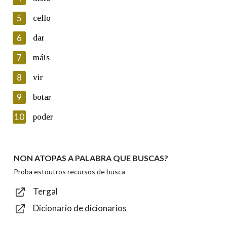
5
Lin e acepto as condicións da política de
cello
privacidade
6
dar
Introduce o código que aparece na imaxe:
7
máis
8
vir
9
botar
Texto de verificación
10
poder
NON ATOPAS A PALABRA QUE BUSCAS?
Enviar
Proba estoutros recursos de busca
Tergal
Dicionario de dicionarios