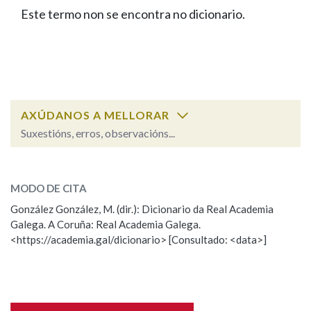
IDENTIDADE CORPORATIVA
Facebook
Twitter
Youtube
Instagram
Bluesky
Este termo non se encontra no dicionario.
BUSCAR NOS LEMAS
FIGURAS HOMENAXEADAS
MARCIAL DEL ADALID
HISTORIA
Comeza por
CASA-MUSEO EMILIA PARDO
BAZÁN
60 ANOS DLG
PRIMAVERA DAS LETRAS
Remata por
PORTAL DAS PALABRAS
AXÚDANOS A MELLORAR
Suxestións, erros, observacións...
Contén
ESCOLLE UNHA OPCIÓN:
MODO DE CITA
Observación
Falta unha voz
González González, M. (dir.): Dicionario da Real Academia
BUSCAR NO CONTIDO
Galega. A Coruña: Real Academia Galega.
Nome
<https://academia.gal/dicionario> [Consultado: <data>]
Nas definicións
Apelidos
Nos exemplos