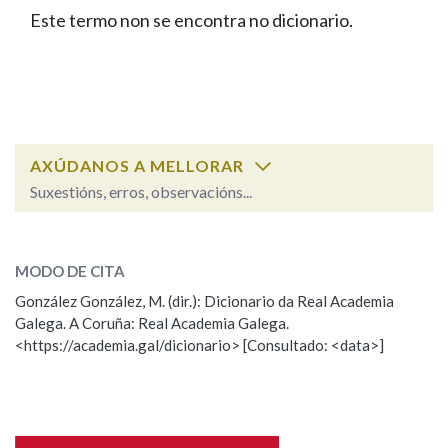
IDENTIDADE CORPORATIVA
Facebook
Twitter
Youtube
Instagram
Bluesky
Este termo non se encontra no dicionario.
BUSCAR NOS LEMAS
FIGURAS HOMENAXEADAS
MARCIAL DEL ADALID
HISTORIA
Comeza por
CASA-MUSEO EMILIA PARDO
BAZÁN
60 ANOS DLG
PRIMAVERA DAS LETRAS
Remata por
PORTAL DAS PALABRAS
AXÚDANOS A MELLORAR
Suxestións, erros, observacións...
Contén
ESCOLLE UNHA OPCIÓN:
MODO DE CITA
Observación
Falta unha voz
González González, M. (dir.): Dicionario da Real Academia
BUSCAR NO CONTIDO
Galega. A Coruña: Real Academia Galega.
Nome
<https://academia.gal/dicionario> [Consultado: <data>]
Nas definicións
Apelidos
Nos exemplos