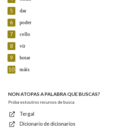
5
Lin e acepto as condicións da política de
dar
privacidade
6
poder
Introduce o código que aparece na imaxe:
7
cello
8
vir
9
botar
Texto de verificación
10
máis
NON ATOPAS A PALABRA QUE BUSCAS?
Enviar
Proba estoutros recursos de busca
Tergal
Dicionario de dicionarios