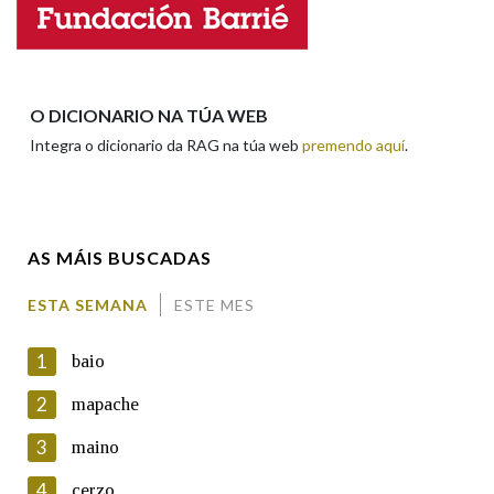
Enderezo electrónico
Na fraseoloxía
O DICIONARIO NA TÚA WEB
Integra o dicionario da RAG na túa web
premendo aquí
.
Comentario
OUTRAS OPCIÓNS DE BUSCA
Marcas gramaticais
AS MÁIS BUSCADAS
Pertence a
ESTA SEMANA
ESTE MES
En cumprimento da normativa vixente en materia de
Protección de Datos de Carácter Persoal, a Real Academia
1
baio
Galega informa a aqueles usuarios que faciliten o seu correo
LIMPAR
BUSCA
electrónico, así como calquera outra información de carácter
2
mapache
persoal, que estes datos serán obxecto de tratamento
automatizado de carácter confidencial e incorporados aos seus
3
maino
ficheiros informáticos. Así mesmo, os usuarios poderán exercer o
seu dereito de acceso, rectificación, oposición e cancelación dos
4
cerzo
seus datos poñéndose en contacto connosco.