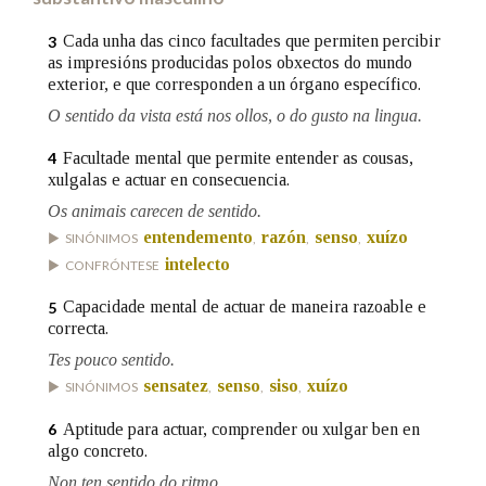
Cada unha das cinco facultades que permiten percibir
3
Na fraseoloxía
as impresións producidas polos obxectos do mundo
exterior, e que corresponden a un órgano específico.
O sentido da vista está nos ollos, o do gusto na lingua.
OUTRAS OPCIÓNS DE BUSCA
Facultade mental que permite entender as cousas,
4
xulgalas e actuar en consecuencia.
Marcas gramaticais
Os animais carecen de sentido.
entendemento
razón
senso
xuízo
SINÓNIMOS
,
,
,
intelecto
CONFRÓNTESE
Pertence a
Capacidade mental de actuar de maneira razoable e
5
correcta.
Tes pouco sentido.
LIMPAR
BUSCA
sensatez
senso
siso
xuízo
SINÓNIMOS
,
,
,
Aptitude para actuar, comprender ou xulgar ben en
6
algo concreto.
Non ten sentido do ritmo.