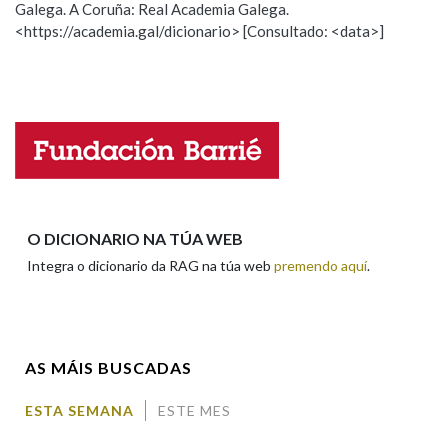
Galega. A Coruña: Real Academia Galega.
Observación
Hai un erro na palabra
<https://academia.gal/dicionario> [Consultado: <data>]
Propoño mellorar a definición
Actualización
Falta unha voz
Nome
Apelidos
O DICIONARIO NA TÚA WEB
Integra o dicionario da RAG na túa web
premendo aquí
.
Enderezo electrónico
AS MÁIS BUSCADAS
Comentario
ESTA SEMANA
ESTE MES