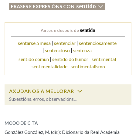
sentido
FRASES E EXPRESIÓNS CON
Antes e despois de
sentido
sentarse á mesa
sentenciar
sentenciosamente
sentencioso
sentenza
sentido común
sentido do humor
sentimental
sentimentalidade
sentimentalismo
AXÚDANOS A MELLORAR
Suxestións, erros, observacións...
sentido
SOBRE A PALABRA:
MODO DE CITA
ESCOLLE UNHA OPCIÓN:
González González, M. (dir.): Dicionario da Real Academia