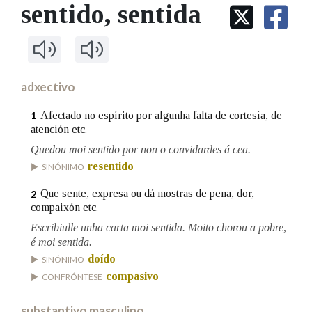
IDENTIDADE CORPORATIVA
sentido
, sentida
Facebook
Twitter
Youtube
Instagram
Bluesky
BUSCAR NOS LEMAS
FIGURAS HOMENAXEADAS
MARCIAL DEL ADALID
HISTORIA
Comeza por
CASA-MUSEO EMILIA PARDO
BAZÁN
60 ANOS DLG
PRIMAVERA DAS LETRAS
adxectivo
Remata por
PORTAL DAS PALABRAS
Afectado no espírito por algunha falta de cortesía, de
1
atención etc.
Quedou moi sentido por non o convidardes á cea.
Contén
resentido
SINÓNIMO
Que sente, expresa ou dá mostras de pena, dor,
2
compaixón etc.
BUSCAR NO CONTIDO
Escribiulle unha carta moi sentida. Moito chorou a pobre,
é moi sentida.
Nas definicións
doído
SINÓNIMO
compasivo
CONFRÓNTESE
Nos exemplos
substantivo masculino